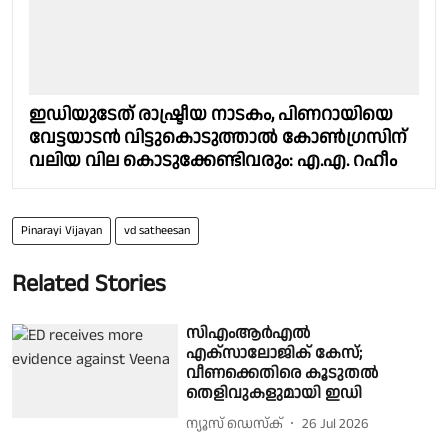
ഇഡിയുടേത് രാഷ്ട്രീയ നാടകം, പിണറായിയെ
വേട്ടയാടന്‍ വിട്ടുകൊടുത്താല്‍ കോണ്‍ഗ്രസിന്
വലിയ വില കൊടുക്കേണ്ടിവരും: എ.എ. റഹീം
Pinarayi Vijayan
vd satheesan
Related Stories
സിഎംആർഎൽ
എക്‌സാലോജിക് കേസ്;
വീണക്കെതിരെ കൂടുതൽ
തെളിവുകളുമായി ഇഡി
ന്യൂസ് ഡെസ്ക്
26 Jul 2026