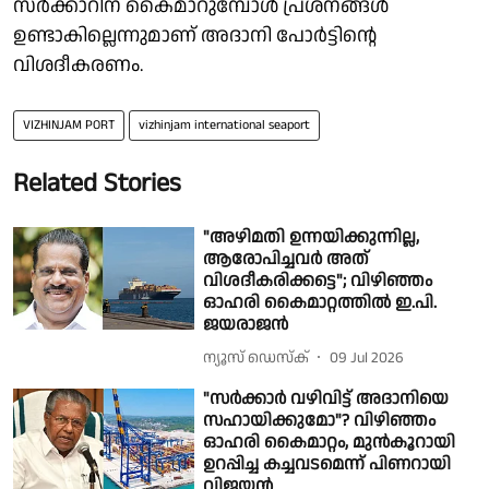
സർക്കാറിന് കൈമാറുമ്പോൾ പ്രശ്നങ്ങൾ
ഉണ്ടാകില്ലെന്നുമാണ് അദാനി പോർട്ടിൻ്റെ
വിശദീകരണം.
VIZHINJAM PORT
vizhinjam international seaport
Related Stories
"അഴിമതി ഉന്നയിക്കുന്നില്ല,
ആരോപിച്ചവർ അത്
വിശദീകരിക്കട്ടെ"; വിഴിഞ്ഞം
ഓഹരി കൈമാറ്റത്തിൽ ഇ.പി.
ജയരാജൻ
ന്യൂസ് ഡെസ്ക്
09 Jul 2026
"സർക്കാർ വഴിവിട്ട് അദാനിയെ
സഹായിക്കുമോ"? വിഴിഞ്ഞം
ഓഹരി കൈമാറ്റം, മുൻകൂറായി
ഉറപ്പിച്ച കച്ചവടമെന്ന് പിണറായി
വിജയൻ