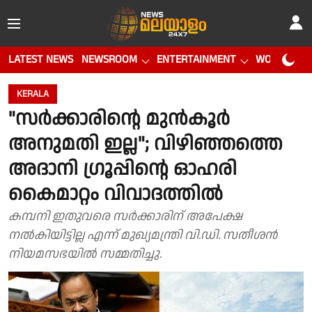
LATEST NEWS
NEWSROOM
ENTERTAINMENT
WORLD CUP
KERALA
"സർക്കാരിൻ്റെ മുൻകൂർ
അനുമതി ഇല്ല"; വിഴിഞ്ഞത്തെ
അദാനി ഗ്രൂപ്പിൻ്റെ ഓഹരി
കൈമാറ്റം വിവാദത്തിൽ
കമ്പനി ഇതുവരെ സർക്കാരിന് അപേക്ഷ
നൽകിയിട്ടില്ല എന്ന് മുഖ്യമന്ത്രി വി.ഡി. സതീശൻ
നിയമസഭയിൽ സമ്മതിച്ചു.