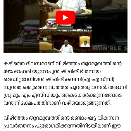
കഴിഞ്ഞ ദിവസമാണ് വിഴിഞ്ഞം തുറമുഖത്തിൻ്റെ
49% ഓഹരി യൂറോപ്യൻ ഷിപ്പിങ് ഭീമനായ
മെഡിറ്ററേനിയൻ ഷിപ്പിങ് കമ്പനി(എംഎസ്‌സി)
സ്വന്തമാക്കുമെന്ന വാർത്ത പുറത്തുവന്നത്. അദാനി
ഗ്രൂപ്പും എംഎസ്‌സിയും കൈകോർക്കുന്നതോടെ
വൻ നിക്ഷേപത്തിനാണ് വഴിയൊരുങ്ങുന്നത്.
വിഴിഞ്ഞം തുറമുഖത്തിൻ്റെ രണ്ടാംഘട്ട വികസന
പ്രവർത്തനം പുരോഗമിക്കുന്നതിനിടയിലാണ് ഈ