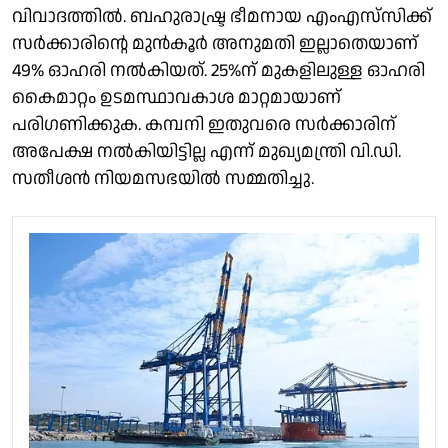
വിവാദത്തിൽ. ബഹുരാഷ്ട്ര ഭീമനായ എംഎസ്‌സിക്ക്
സർക്കാരിൻ്റെ മുൻകൂർ അനുമതി ഇല്ലാതെയാണ്
49% ഓഹരി നൽകിയത്. 25%ന് മുകളിലുള്ള ഓഹരി
കൈമാറ്റം ഉടമസ്ഥാവകാശ മാറ്റമായാണ്
പരിഗണിക്കുക. കമ്പനി ഇതുവരെ സർക്കാരിന്
അപേക്ഷ നൽകിയിട്ടില്ല എന്ന് മുഖ്യമന്ത്രി വി.ഡി.
സതീശൻ നിയമസഭയിൽ സമ്മതിച്ചു.