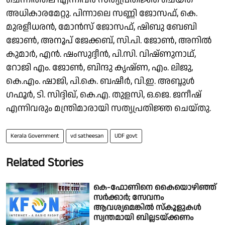
അധികാരമേറ്റു. പിന്നാലെ സണ്ണി ജോസഫ്, കെ.
മുരളീധരൻ, മോൻസ് ജോസഫ്, ഷിബു ബേബി
ജോൺ, അനൂപ് ജേക്കബ്, സി.പി. ജോൺ, അനിൽ
കുമാർ, എൻ. ഷംസുദ്ദീൻ, പി.സി. വിഷ്ണുനാഥ്,
റോജി എം. ജോൺ, ബിന്ദു കൃഷ്ണ, എം. ലിജു,
കെ.എം. ഷാജി, പി.കെ. ബഷീർ, വി.ഇ. അബ്ദുൾ
ഗഫൂർ, ടി. സിദ്ദിഖ്, കെ.എ. തുളസി, ഒ.ജെ. ജനീഷ്
എന്നിവരും മന്ത്രിമാരായി സത്യപ്രതിജ്ഞ ചെയ്തു.
Kerala Government
vd satheesan
UDF govt
Related Stories
കെ-ഫോണിനെ കൈയൊഴിഞ്ഞ്
സര്‍ക്കാര്‍; സേവനം
ആവശ്യമെങ്കില്‍ സ്കൂളുകള്‍
സ്വന്തമായി ബില്ലടയ്ക്കണം