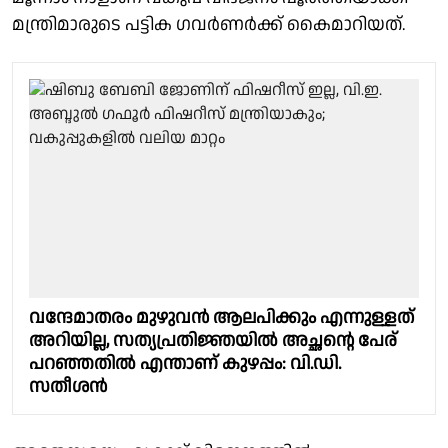
മന്ത്രിമാരുടെ പട്ടിക ഗവർണർക്ക് കൈമാറിയത്.
വന്ദേമാതരം മുഴുവൻ ആലപിക്കും എന്നുള്ളത്
അറിയില്ല, സത്യപ്രതിജ്ഞയിൽ അച്ഛന്റെ പേര്
പറഞ്ഞതില്‍ എന്താണ് കുഴപ്പം: വി.ഡി.
സതീശൻ