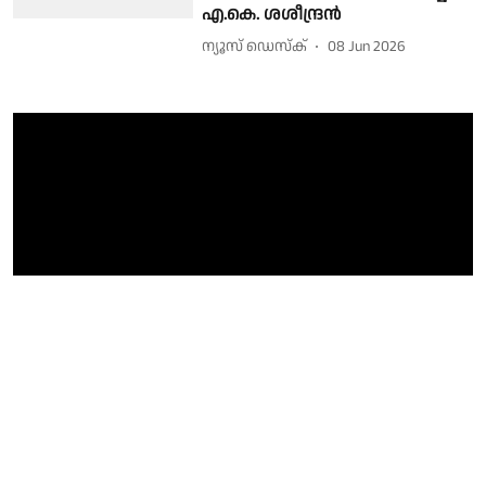
എ.കെ. ശശീന്ദ്രൻ
ന്യൂസ് ഡെസ്ക്
08 Jun 2026