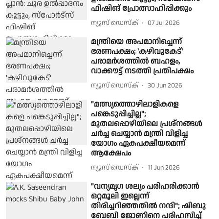
ഫിഷിങ് പ്രോത്സാഹിപ്പിക്കും
ന്യൂസ് ഡെസ്ക്
07 Jul 2026
മന്ത്രിയെ അപമാനിച്ചെന്ന്
ഭരണപക്ഷം; 'കഴിവുകേട്'
പരാമർശത്തിൽ ബഹളം,
വാക്കൗട്ട് നടത്തി പ്രതിപക്ഷം
ന്യൂസ് ഡെസ്ക്
30 Jun 2026
"മത്സ്യത്തൊഴിലാളികളെ
പങ്കെടുപ്പിച്ചില്ല";
മുതലപ്പൊഴിയിലെ പ്രശ്നങ്ങൾ
ചർച്ച ചെയ്യാൻ മന്ത്രി വിളിച്ച
യോഗം ഏകപക്ഷീയമെന്ന്
ആക്ഷേപം
ന്യൂസ് ഡെസ്ക്
11 Jun 2026
"വന്യമൃഗ ശല്യം പരിഹരിക്കാൻ
ഒറ്റമൂലി ഇല്ലെന്ന്
തിരിച്ചറിഞ്ഞതിൽ നന്ദി"; ഷിബു
ബേബി ജോണിനെ പരിഹസിച്ച്