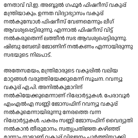
നേതാവ് വി.ഇ. അബ്ദുൽ ഗഫൂർ ഫിഷറീസ് വകുപ്പ്
മന്ത്രിയാകും. ഉന്നത വിദ്യാഭ്യാസം വകുപ്പ്
നൽകുമ്പോൾ ഫിഷറീസ് വേണമെന്നും ലീഗ്
ആവശ്യപ്പെട്ടിരുന്നു. എന്നാൽ ഫിഷറീസ് വിട്ട്
നൽകരുതെന്ന് ലത്തീൻ സഭ ആവശ്യപ്പെട്ടിരുന്നു.
ഷിബു ബേബി ജോണിന് നൽകണം എന്നായിരുന്നു
സഭയുടെ നിലപാട്.
അതേസമയം, മന്ത്രിമാരുടെ വകുപ്പിൽ വലിയ
മാറ്റങ്ങൾ വരുത്തിയേക്കുമെന്ന് സൂചന. റവന്യൂ
വകുപ്പ് എ.പി. അനിൽകുമാറിന്
നൽകിയേക്കുമെന്നാണ് റിപ്പോർട്ടുകൾ. പേരാവൂർ
എംഎൽഎ സണ്ണി ജോസഫിന് റവന്യൂ വകുപ്പ്
നൽകുമെന്നായിരുന്നു നേരത്തെ വന്ന
റിപ്പോർട്ടുകൾ. പകരം സണ്ണി ജോസഫിന് വൈദ്യുതി
നൽകാൻ തീരുമാനം. സത്യപ്രതിജ്ഞ കഴിഞ്ഞ്
മൂന്നാം നാളാണ് വകുപ്പ് വിഭജനം പൂർത്തിയാക്കി