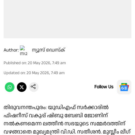
Author:
ന്യൂസ് ഡെസ്ക്
Published on
:
20 May 2026, 7:49 am
Updated on
:
20 May 2026, 7:49 am
Follow Us
തിരുവനന്തപുരം: യുഡിഎഫ് സർക്കാരിൽ
ഫിഷറീസ് വകുപ്പ് ഷിബു ബേബി ജോണിന്
നൽകണമെന്ന ലത്തീൻ സഭയുടെ സമ്മർദത്തിന്
വഴങ്ങാതെ മുഖ്യമന്ത്രി വി.ഡി. സതീശൻ. മുസ്ലീം ലീഗ്