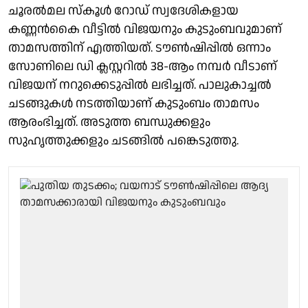
ചൂരൽമല സ്കൂൾ റോഡ് സ്വദേശികളായ
കണ്ണൻകൈ വീട്ടിൽ വിജയനും കുടുംബവുമാണ്
താമസത്തിന് എത്തിയത്. ടൗൺഷിപ്പില്‍ ഒന്നാം
സോണിലെ ഡി ക്ലസ്റ്ററിൽ 38-ആം നമ്പർ വീടാണ്
വിജയന് നറുക്കെടുപ്പില്‍ ലഭിച്ചത്. പാലുകാച്ചൽ
ചടങ്ങുകൾ നടത്തിയാണ് കുടുംബം താമസം
ആരംഭിച്ചത്. അടുത്ത ബന്ധുക്കളും
സുഹൃത്തുക്കളും ചടങ്ങിൽ പങ്കെടുത്തു.