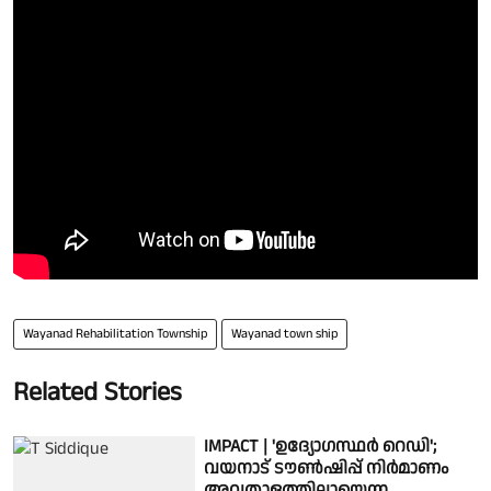
Wayanad Rehabilitation Township
Wayanad town ship
Related Stories
IMPACT | 'ഉദ്യോഗസ്ഥർ റെഡി';
വയനാട് ടൗൺഷിപ്പ് നിർമാണം
അവതാളത്തിലായെന്ന