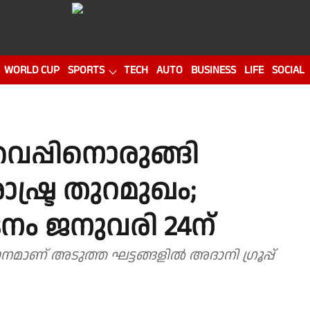
WORLD CUP
SPORTS
TECH
AUTO
BUSINESS
LIFE
SOCIAL
െപ്പിനൊരുങ്ങി
ഷ്ട്ര തുറമുഖം;
ടനം ജനുവരി 24ന്
ണ് അടുത്ത ഘട്ടങ്ങളില്‍ അദാനി ഗ്രൂപ്പ്