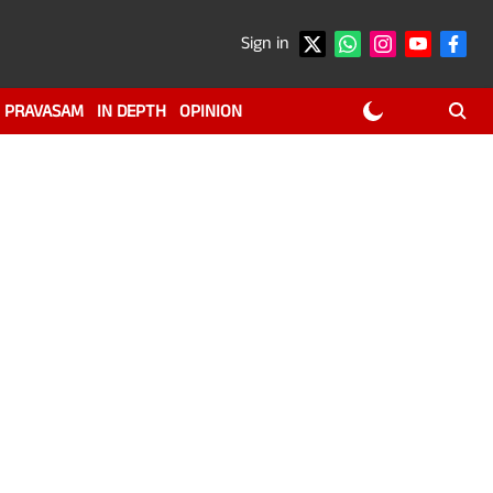
Sign in
PRAVASAM
IN DEPTH
OPINION