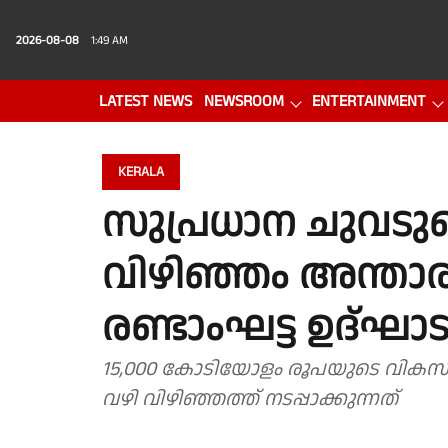
2026-08-08
1:49 AM
LATEST NEWS
NEWSROOM
ENTERTAINMENT
PHOTO GALLERY
VIDEO
KERALA
സുപ്രധാന ചുവടുവ
വിഴിഞ്ഞം അന്താരാ
രണ്ടാംഘട്ട ഉദ്ഘാ
15,000 കോടിയോളം രൂപയുടെ വികസനമാ
വഴി വിഴിഞ്ഞത്ത് നടപ്പാക്കുന്നത്