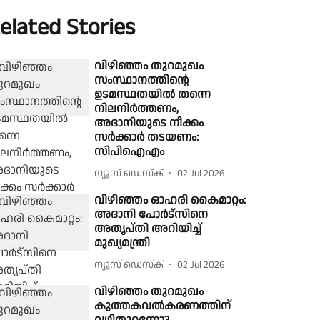
elated Stories
വിഴിഞ്ഞം തുറമുഖം
സംസ്ഥാനത്തിന്റെ
ഉടമസ്ഥതയിൽ തന്നെ
നിലനിർത്തണം,
അദാനിയുടെ നീക്കം
സർക്കാർ തടയണം:
സിപിഐഎം
ന്യൂസ് ഡെസ്ക്
02 Jul 2026
വിഴിഞ്ഞം ഓഹരി കൈമാറ്റം:
അദാനി പോർട്സിനെ
അതൃപ്തി അറിയിച്ച്
മുഖ്യമന്ത്രി
ന്യൂസ് ഡെസ്ക്
02 Jul 2026
വിഴിഞ്ഞം തുറമുഖം
കുത്തകവല്‍കരണത്തിന്