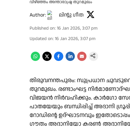
വിഴിഞ്ഞം അന്താരാഷ്ട്ര തുറമുഖം
Author:
ലിൻ്റു ഗീത
Published on
:
16 Jan 2026, 3:07 pm
Updated on
:
16 Jan 2026, 3:07 pm
തിരുവനന്തപുരം: സുപ്രധാന ചുവടുവെപ
തുറമുഖം. രണ്ടാംഘട്ട നിർമാണോദ്ഘാ
വിജയൻ നിർവഹിക്കും. കാർഗോ സേ
പാതയേയും ബന്ധിപ്പിച്ച് അദാനി ഗ്രൂപ്പ്
റോഡിന്റെ ഉദ്ഘാടനവും ഇതോടൊപ്പം നടക
ഗൗതം അദാനിയോ കരണ്‍ അദാനിയോ പ