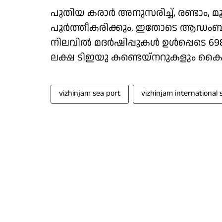
പുതിയ കരാര്‍ അനുസരിച്ച്, രണ്ടാം, മൂ
പൂര്‍ത്തീകരിക്കും. ഇതോടെ ആഡംബര
നിലവില്‍ മദര്‍ഷിപ്പുകള്‍ ഉള്‍പ്പെട
ലക്ഷ ടിഇയു കണ്ടെയ്‌നറുകളും കൈക
vizhinjam sea port
vizhinjam international 