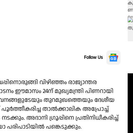
Follow Us
്പിനൊരുങ്ങി വിഴിഞ്ഞം രാജ്യാന്തര
ടനം ഈമാസം 24ന് മുഖ്യമന്ത്രി പിണറായി
വനങ്ങളുടേയും തുറമുഖത്തെയും ദേശീയ
 പൂര്‍ത്തീകരിച്ച താല്‍ക്കാലിക അപ്രോച്ച്
്കും. അദാനി ഗ്രൂപ്പിനെ പ്രതിനിധീകരിച്ച്
രിപാടിയിൽ പങ്കെടുക്കും.