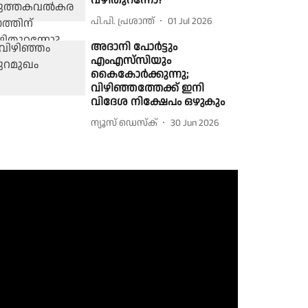
വഴിതുറന്നോ?
പി.പി. പ്രശാന്ത്
01 Jul 2026
അദാനി പോർട്ടും
എംഎസ്‌സിയും
കൈകോർക്കുന്നു;
വിഴിഞ്ഞത്തേക്ക് ഇനി
വിദേശ നിക്ഷേപം ഒഴുകും
ന്യൂസ് ഡെസ്ക്
30 Jun 2026