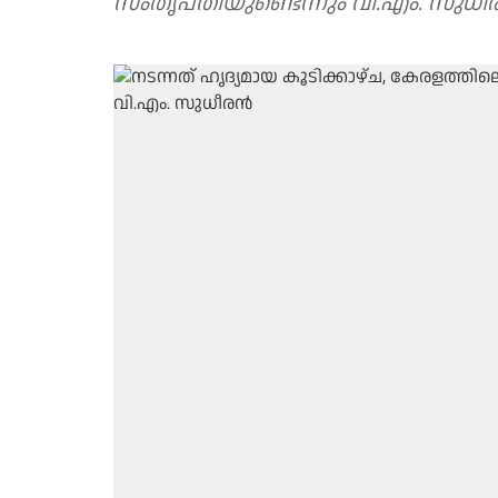
സംതൃപ്തിയുണ്ടെന്നും വി.എം. സുധ