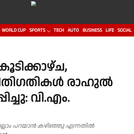
WORLD CUP
SPORTS
TECH
AUTO
BUSINESS
LIFE
SOCIAL
കൂടിക്കാഴ്ച,
ഥിതിഗതികൾ രാഹുൽ
ച്ചു: വി.എം.
്ലാം പറയാൻ കഴിഞ്ഞു എന്നതിൽ