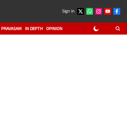
Sign in
PRAVASAM
IN DEPTH
OPINION