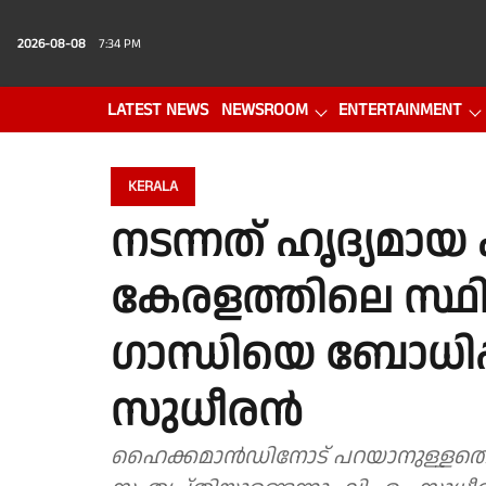
2026-08-08
7:34 PM
LATEST NEWS
NEWSROOM
ENTERTAINMENT
PHOTO GALLERY
VIDEO
KERALA
നടന്നത് ഹൃദ്യമായ 
കേരളത്തിലെ സ്
ഗാന്ധിയെ ബോധിപ്പി
സുധീരൻ
ഹൈക്കമാൻഡിനോട് പറയാനുള്ളതെല