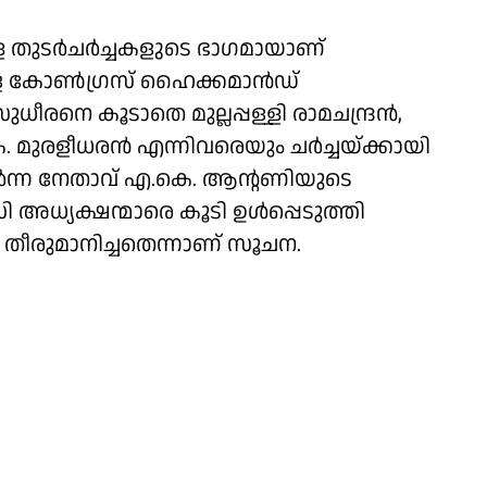
ുള്ള തുടർചർച്ചകളുടെ ഭാഗമായാണ്
കളെ കോൺഗ്രസ് ഹൈക്കമാൻഡ്
ുധീരനെ കൂടാതെ മുല്ലപ്പള്ളി രാമചന്ദ്രൻ,
മുരളീധരൻ എന്നിവരെയും ചർച്ചയ്ക്കായി
തിര്‍‌ന്ന നേതാവ് എ.കെ. ആന്റണിയുടെ
അധ്യക്ഷന്മാരെ കൂടി ഉൾപ്പെടുത്തി
 തീരുമാനിച്ചതെന്നാണ് സൂചന.