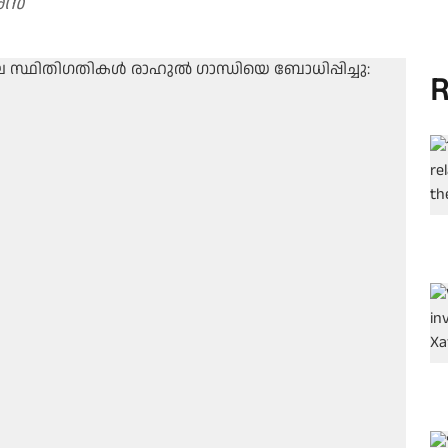
ീരൻ
R