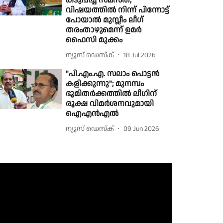
കടുപ്പിച്ച് സമസ്ത;
വിഷയത്തിൽ നിന്ന് പിന്നോട്ട്
പോയാൽ മുസ്ലീം ലീഗ്
തരംതാഴുമെന്ന് ഉമര്‍
ഫൈസി മുക്കം
ന്യൂസ് ഡെസ്ക്
18 Jul 2026
"പി.എം.എ. സലാം പൊട്ടൻ
കളിക്കുന്നു"; മുനമ്പം
ഭൂമിതർക്കത്തിൽ ലീഗിന്
രൂക്ഷ വിമർശനവുമായി
ഐഎൻഎൽ
ന്യൂസ് ഡെസ്ക്
09 Jun 2026