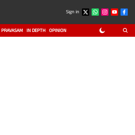
Sign in
PRAVASAM
IN DEPTH
OPINION