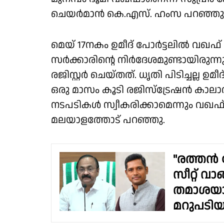
ചെയർമാൻ കെ.എസ്. ഹംസ പറഞ്ഞു
മെയ് 17നകം ഉമീദ് പോർട്ടലിൽ വഖഫ് ഭൂമ
സർക്കാരിന്റെ നിർദേശമുണ്ടായിരുന
രജിസ്റ്റർ ചെയ്തത്. ധൃതി പിടിച്ചല്ല ഉമ
ഒരു മാസം കൂടി രജിസ്ട്രേഷൻ കാലാവ
നടപടികൾ സ്വീകരിക്കാമെന്നും വഖ
മലയാളത്തോട് പറ‍ഞ്ഞു.
"രത്തൻ
സീറ്റ് വ
തമാശയാ
മറുപടിയു