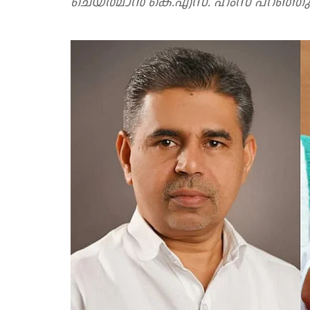
ചെയർമാൻ കെ.എസ്. ഹംസ പറഞ്ഞു