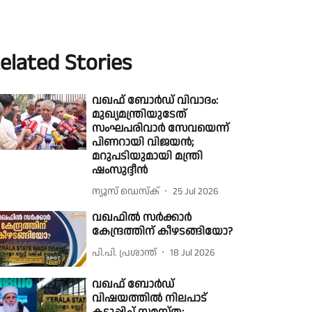
elated Stories
വഖഫ് ബോർഡ് വിവാദം:
മുഖ്യമന്ത്രിയുടേത്
സംഘപരിവാർ സേവയെന്ന്
പിണറായി വിജയന്‍;
മറുപടിയുമായി മന്ത്രി
ഷംസുദ്ദീന്‍
ന്യൂസ് ഡെസ്ക്
25 Jul 2026
വഖഫിൽ സർക്കാർ
കേന്ദ്രത്തിന് കീഴടങ്ങിയോ?
പി.പി. പ്രശാന്ത്
18 Jul 2026
വഖഫ് ബോർഡ്
വിഷയത്തിൽ നിലപാട്