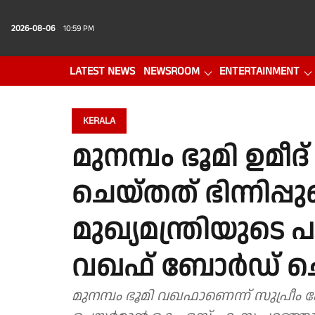
2026-08-06
10:59 PM
LATEST NEWS
NEWSROOM
ENTERTAINMENT
PHOTO GALLERY
VIDEO
KERALA
മുനമ്പം ഭൂമി ഉമീദ്
ചെയ്തത് ഭിന്നിപ്പുണ
മുഖ്യമന്ത്രിയുടെ
വഖഫ് ബോർഡ് 
മുനമ്പം ഭൂമി വഖഫാണെന്ന് സുപ്രീ