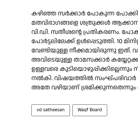
കഴിഞ്ഞ സർക്കാർ പോകുന്ന പോക്കി
മതവിഭാഗങ്ങളെ ശത്രുക്കൾ ആക്കാനുള
വി.ഡി. സതീശൻ്റെ പ്രതികരണം. പോക
പോർട്ടലിലേക്ക് ഉൾപ്പെടുത്തി. 10 മിന
വേണ്ടിയുള്ള നീക്കമായിരുന്നു ഇത്. വ
അവിടെയുള്ള താമസക്കാർ കയ്യേറ്റക്
ഉള്ളവരെ കുടിയൊഴുപ്പിക്കില്ലെന്നും ന
നൽകി. വിഷയത്തിൽ സംഘ്പരിവാർ വർ​ഗ
അതേ വഴിയാണ് ശ്രമിക്കുന്നതെന്നും 
vd satheesan
Waqf Board