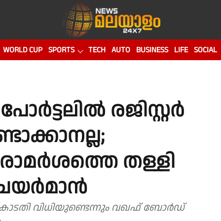
WORLD CUP
SPORTS
TECH
AUTO
BUSINESS
LIFE
SOCIAL
 പോർട്ടലിൽ രജിസ്റ്റർ
്ടാക്കാനല്ല;
 പരാമർശത്തെ തള്ളി
ചെയർമാൻ
ം കോടതി വിധിയുണ്ടെന്നും വഖഫ് ബോർഡ്