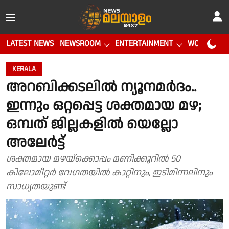
LATEST NEWS
NEWSROOM
ENTERTAINMENT
WORLD CUP
KERALA
അറബിക്കടലിൽ ന്യൂനമർദം..
ഇന്നും ഒറ്റപ്പെട്ട ശക്തമായ മഴ;
ഒമ്പത് ജില്ലകളിൽ യെല്ലോ
അലേർട്ട്
ശക്തമായ മഴയ്‌ക്കൊപ്പം മണിക്കൂറിൽ 50
കിലോമീറ്റർ വേഗതയിൽ കാറ്റിനും, ഇടിമിന്നലിനും
സാധ്യതയുണ്ട്