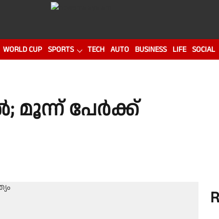
WORLD CUP
SPORTS
TECH
AUTO
BUSINESS
LIFE
SOCIAL
ൽ; മൂന്ന് പേർക്ക്
R