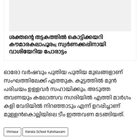
ശക്തൻ്റെ തട്ടകത്തിൽ കൊട്ടിക്കയറി
കൗമാരകലാപൂരം; സ്വർണക്കപ്പിനായി
വാശിയേറിയ പോരാട്ടം
ഓരോ വർഷവും പുതിയ പുതിയ മുഖങ്ങളാണ്
സംഘത്തിലേക്ക് എത്തുക. കൂട്ടത്തിൽ മുൻ
പരിചയം ഉള്ളവർ സഹായിക്കും. അടുത്ത
തവണയും കലോത്സവ നഗരിയിൽ എത്തി മാർഗം
കളി വേദിയിൽ നിറഞ്ഞാടും എന്ന് ഉറപ്പിച്ചാണ്
മുള്ളൻകൊല്ലിയിലെ ടീം ഇത്തവണ മടങ്ങിയത്.
thrissur
Kerala School Kalolsavam