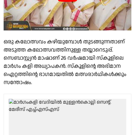
ഒരു കലോത്സവം കഴിയുമ്പോൾ തുടങ്ങുന്നതാണ്
അടുത്ത കലോത്സവത്തിനുള്ള തയ്യാറെടുപ്പ്.
സെബാസ്റ്റ്യൻ മാഷാണ് 26 വർഷമായി സ്കൂളിലെ
മാർഗം കളി അധ്യാപകൻ. സ്കൂളിന്റെ അഭിമാന
ഐറ്റത്തിന്റെ ഭാഗമായതിൽ മത്സരാർഥികൾക്കും
സന്തോഷം.