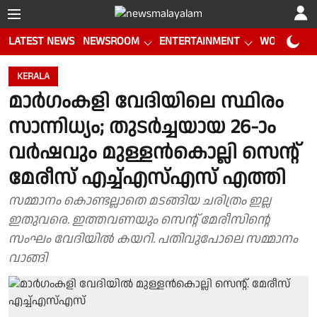
LATEST NEWS
NEWSROOM
ENTERTAINMENT
WORLD CUP
KERALA
മാർഗംകളി വേദിയിലെ സ്ഥിരം
സാന്നിധ്യം; തുടർച്ചയായ 26-ാം
വർഷവും മുള്ളൻകൊല്ലി സെന്റ്
മേരീസ് എച്ച്എസ്എസ് എത്തി
സമ്മാനം കൊണ്ടല്ലാതെ മടങ്ങിയ ചരിത്രം ഇല്ല
ഇതുവരെ. ഇത്തവണയും സെന്റ് മേരീസിന്റെ
സംഘം വേദിയിൽ കയറി. പതിവുപോലെ സമ്മാനം
വാങ്ങി