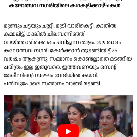
കലോത്സവ നഗരിയിലെ കഥകളിക്കാഴ്ചകൾ
മുണ്ടും ചട്ടയും ചുറ്റി, മുടി വാരികെട്ടി, കാതിൽ
കമ്മലിട്ട്, കാലിൽ ചിലമ്പണിഞ്ഞ്
വായ്ത്താരിക്കൊപ്പം ചവിട്ടുന്ന താളം. ഈ താളം
കലോത്സവ നഗരി കേൾക്കാൻ തുടങ്ങിയിട്ട് 26
വർഷം ആകുന്നു. സമ്മാനം കൊണ്ടല്ലാതെ മടങ്ങിയ
ചരിത്രം ഇല്ല ഇതുവരെ. ഇത്തവണയും സെന്റ്
മേരീസിന്റെ സംഘം വേദിയിൽ കയറി.
പതിവുപോലെ സമ്മാനം വാങ്ങി മടങ്ങി.