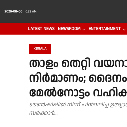
2026-08-06
6:33 AM
LATEST NEWS
NEWSROOM
ENTERTAINMENT
PHOTO GALLERY
VIDEO
KERALA
താളം തെറ്റി വയനാ
നിർമാണം; ദൈനംദ
മേൽനോട്ടം വഹിക്
ടൗൺഷിപ്പിൽ നിന്ന് പിൻവലിച്ച ഉദ്
സർക്കാർ...