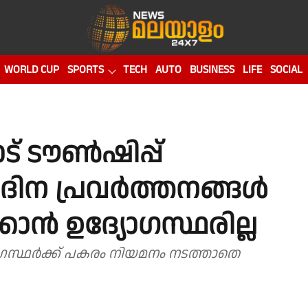
WORLD CUP
SPORTS
TECH
AUTO
BUSINESS
LIFE
SOCIAL
ട് ടൗൺഷിപ്പ്
ിന പ്രവർത്തനങ്ങൾ
കാൻ ഉദ്യോഗസ്ഥരില്ല
യോഗസ്ഥർക്ക് പകരം നിയമനം നടത്താതെ