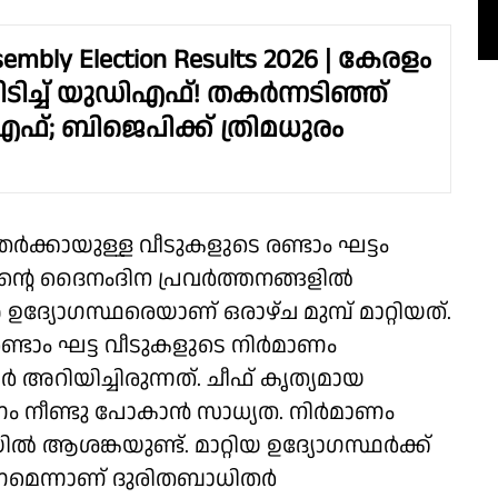
sembly Election Results 2026 | കേരളം
പിടിച്ച് യുഡിഎഫ്! തകർന്നടിഞ്ഞ്
; ബിജെപിക്ക് ത്രിമധുരം
ക്കായുള്ള വീടുകളുടെ രണ്ടാം ഘട്ടം
്റെ ദൈനംദിന പ്രവർത്തനങ്ങളിൽ
ദ്യോഗസ്ഥരെയാണ് ഒരാഴ്ച മുമ്പ് മാറ്റിയത്.
രണ്ടാം ഘട്ട വീടുകളുടെ നിർമാണം
 അറിയിച്ചിരുന്നത്. ചീഫ് കൃത്യമായ
ണം നീണ്ടു പോകാൻ സാധ്യത. നിർമാണം
 ആശങ്കയുണ്ട്. മാറ്റിയ ഉദ്യോഗസ്ഥർക്ക്
മെന്നാണ് ദുരിതബാധിതർ