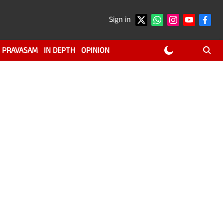
Sign in
PRAVASAM
IN DEPTH
OPINION