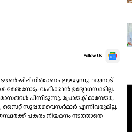
Follow Us
് ടൗൺഷിപ്പ് നിർമാണം ഇഴയുന്നു. വയനാട്
 മേൽനോട്ടം വഹിക്കാൻ ഉദ്യോഗസ്ഥരില്ല.
ട് മാസങ്ങൾ പിന്നിടുന്നു. പ്രോജക്ട് മാനേജർ,
 സൈറ്റ് സൂപ്പർവൈസർമാർ എന്നിവരുമില്ല.
യോഗസ്ഥർക്ക് പകരം നിയമനം നടത്താതെ