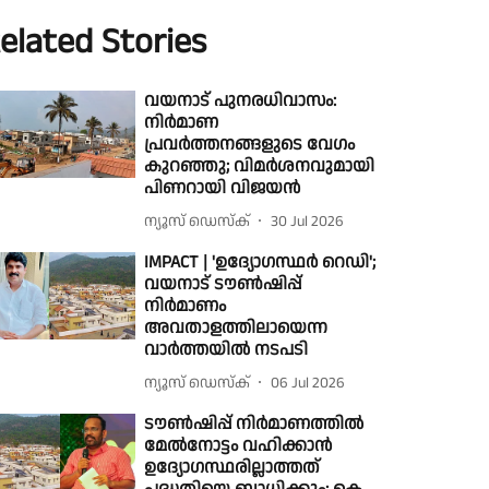
elated Stories
വയനാട് പുനരധിവാസം:
നിർമാണ
പ്രവർത്തനങ്ങളുടെ വേഗം
കുറഞ്ഞു; വിമർശനവുമായി
പിണറായി വിജയന്‍
ന്യൂസ് ഡെസ്ക്
30 Jul 2026
IMPACT | 'ഉദ്യോഗസ്ഥർ റെഡി';
വയനാട് ടൗൺഷിപ്പ്
നിർമാണം
അവതാളത്തിലായെന്ന
വാർത്തയിൽ നടപടി
ന്യൂസ് ഡെസ്ക്
06 Jul 2026
ടൗൺഷിപ്പ് നിർമാണത്തിൽ
മേൽനോട്ടം വഹിക്കാൻ
ഉദ്യോഗസ്ഥരില്ലാത്തത്