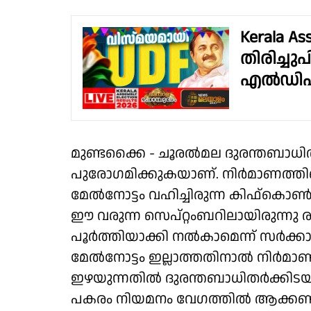
Kerala As
തിരിച്ചു
എൽഡിഎഫ്
മുണ്ടക്കൈ - ചൂരൽമല ദുരന്തബാധിതർ
പുരോഗമിക്കുകയാണ്. നിർമാണത്തിന
മേൽനോട്ടം വഹിച്ചിരുന്ന കിഫ്‌കൊൺ ഉ
ഈ വരുന്ന സെപ്റ്റംബറിലായിരുന്നു 
പൂർത്തിയാക്കി നൽകാമെന്ന് സർക്കാർ
മേൽനോട്ടം ഇല്ലാത്തതിനാൽ നിർമാ
ഇഴയുന്നതിൽ ദുരന്തബാധിതർക്കിടയിൽ
പകരം നിയമനം വേഗത്തിൽ ആക്കണ