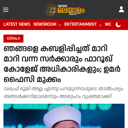
LATEST NEWS
NEWSROOM
ENTERTAINMENT
WORLD CUP
KERALA
ഞങ്ങളെ കബളിപ്പിച്ചത് മാറി
മാറി വന്ന സർക്കാരും ഫാറൂഖ്
കോളേജ് അധികാരികളും; ഉമർ
ഫൈസി മുക്കം
വഖഫ് ഭൂമി അല്ല എന്നു പറയുന്നവരുടെ താൽപര്യം
തങ്ങൾക്കറിയാമെന്നും അദ്ദേഹം വ്യക്തമാക്കി