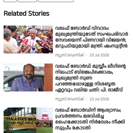
Related Stories
വഖഫ് ബോർഡ് വിവാദം:
മുഖ്യമന്ത്രിയുടേത് സംഘപരിവാർ
സേവയെന്ന് പിണറായി വിജയന്‍;
മറുപടിയുമായി മന്ത്രി ഷംസുദ്ദീന്‍
ന്യൂസ് ഡെസ്ക്
25 Jul 2026
വഖഫ് ബോര്‍ഡ്: മുസ്ലീം ലീഗിന്റെ
നിലപാട് ബിജെപിക്കൊപ്പം,
മുഖ്യമന്ത്രി നുണ
പറഞ്ഞപ്പോഴുള്ള നിശബ്ദത
ഏറ്റവും വലിയ ചതി: പി. രാജീവ്
ന്യൂസ് ഡെസ്ക്
23 Jul 2026
വഖഫ് ബോർഡിന് ആശ്വാസം;
പ്രവർത്തനം മരവിപ്പിച്ച
ഹൈക്കോടതി നിർദേശം നീക്കി
സുപ്രീം കോടതി