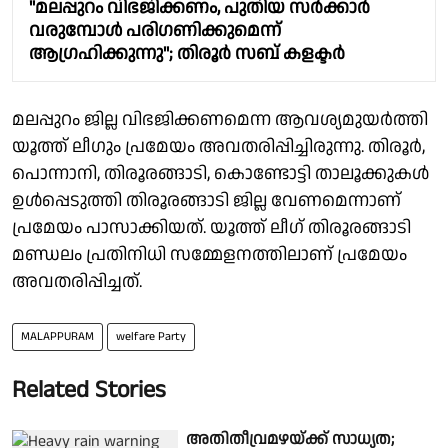
"മലപ്പുറം വിഭജിക്കണം, പുതിയ സർക്കാർ
വരുമ്പോൾ പരിഗണിക്കുമെന്ന്
ആഗ്രഹിക്കുന്നു"; തിരൂർ സബ് കളക്ടർ
മലപ്പുറം ജില്ല വിഭജിക്കണമെന്ന ആവശ്യമുയർത്തി
യൂത്ത് ലീഗും പ്രമേയം അവതരിപ്പിച്ചിരുന്നു. തിരൂർ,
പൊന്നാനി, തിരൂരങ്ങാടി, കൊണ്ടോട്ടി താലൂക്കുകൾ
ഉൾപ്പെടുത്തി തിരൂരങ്ങാടി ജില്ല വേണമെന്നാണ്
പ്രമേയം പാസാക്കിയത്. യൂത്ത് ലീഗ് തിരൂരങ്ങാടി
മണ്ഡലം പ്രതിനിധി സമ്മേളനത്തിലാണ് പ്രമേയം
അവതരിപ്പിച്ചത്.
MALAPPURAM
welfare Party
Related Stories
അതിതീവ്രമഴയ്ക്ക് സാധ്യത;