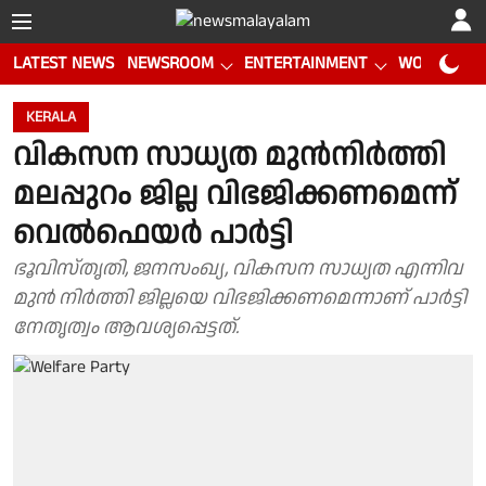
LATEST NEWS
NEWSROOM
ENTERTAINMENT
WORLD CUP
KERALA
വികസന സാധ്യത മുൻനിർത്തി
മലപ്പുറം ജില്ല വിഭജിക്കണമെന്ന്
വെൽഫെയർ പാർട്ടി
ഭൂവിസ്തൃതി, ജനസംഖ്യ, വികസന സാധ്യത എന്നിവ
മുൻ നിർത്തി ജില്ലയെ വിഭജിക്കണമെന്നാണ് പാർട്ടി
നേതൃത്വം ആവശ്യപ്പെട്ടത്.