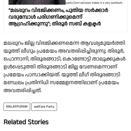
"മലപ്പുറം വിഭജിക്കണം, പുതിയ സർക്കാർ
വരുമ്പോൾ പരിഗണിക്കുമെന്ന്
ആഗ്രഹിക്കുന്നു"; തിരൂർ സബ് കളക്ടർ
മലപ്പുറം ജില്ല വിഭജിക്കണമെന്ന ആവശ്യമുയർത്തി
യൂത്ത് ലീഗും പ്രമേയം അവതരിപ്പിച്ചിരുന്നു. തിരൂർ,
പൊന്നാനി, തിരൂരങ്ങാടി, കൊണ്ടോട്ടി താലൂക്കുകൾ
ഉൾപ്പെടുത്തി തിരൂരങ്ങാടി ജില്ല വേണമെന്നാണ്
പ്രമേയം പാസാക്കിയത്. യൂത്ത് ലീഗ് തിരൂരങ്ങാടി
മണ്ഡലം പ്രതിനിധി സമ്മേളനത്തിലാണ് പ്രമേയം
അവതരിപ്പിച്ചത്.
MALAPPURAM
welfare Party
Related Stories