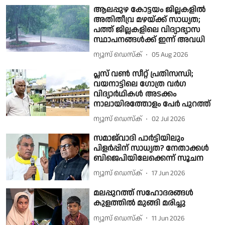
ആലപ്പുഴ കോട്ടയം ജില്ലകളിൽ
അതിതീവ്ര മഴയ്ക്ക് സാധ്യത;
പത്ത് ജില്ലകളിലെ വിദ്യാഭ്യാസ
സ്ഥാപനങ്ങൾക്ക് ഇന്ന് അവധി
ന്യൂസ് ഡെസ്ക്
05 Aug 2026
പ്ലസ് വൺ സീറ്റ് പ്രതിസന്ധി;
വയനാട്ടിലെ ഗോത്ര വർഗ
വിദ്യാർഥികൾ അടക്കം
നാലായിരത്തോളം പേർ പുറത്ത്
ന്യൂസ് ഡെസ്ക്
02 Jul 2026
സമാജ്‌വാദി പാർട്ടിയിലും
പിളർപ്പിന് സാധ്യത? നേതാക്കൾ
ബിജെപിയിലേക്കെന്ന് സൂചന
ന്യൂസ് ഡെസ്ക്
17 Jun 2026
മലപ്പുറത്ത് സഹോദരങ്ങൾ
കുളത്തിൽ മുങ്ങി മരിച്ചു
ന്യൂസ് ഡെസ്ക്
11 Jun 2026