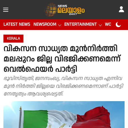
LATEST NEWS
NEWSROOM
ENTERTAINMENT
WORLD CUP
KERALA
വികസന സാധ്യത മുൻനിർത്തി
മലപ്പുറം ജില്ല വിഭജിക്കണമെന്ന്
വെൽഫെയർ പാർട്ടി
ഭൂവിസ്തൃതി, ജനസംഖ്യ, വികസന സാധ്യത എന്നിവ
മുൻ നിർത്തി ജില്ലയെ വിഭജിക്കണമെന്നാണ് പാർട്ടി
നേതൃത്വം ആവശ്യപ്പെട്ടത്.