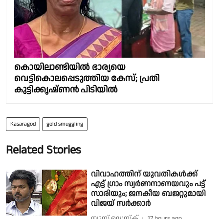
കൊയിലാണ്ടിയിൽ ഭാര്യയെ
വെട്ടികൊലപ്പെടുത്തിയ കേസ്; പ്രതി
കുട്ടിക്കൃഷ്ണൻ പിടിയിൽ
Kasaragod
gold smuggling
Related Stories
വിവാഹത്തിന് യുവതികൾക്ക്
എട്ട് ഗ്രാം സ്വർണനാണയവും പട്ട്
സാരിയും; ജനകീയ ബജറ്റുമായി
വിജയ് സർക്കാർ
ന്യൂസ് ഡെസ്ക്
17 hours ago