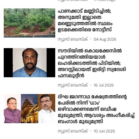
പാണക്കാട് മണ്ണിടിച്ചിൽ;
അനുമതി ഇല്ലാതെ
മണ്ണെടുത്തതിൽ സ്ഥലം
ഉടമക്കെതിരെ നോട്ടീസ്
ന്യൂസ് ഡെസ്ക്
04 Aug 2026
സൗദിയിൽ കൊലക്കേസിൽ
പുറത്തിറങ്ങിയയാൾ
ലഹരിക്കടത്തിൽ പിടിയിൽ;
അറസ്റ്റിലായത് ഇരിട്ടി സ്വദേശി
ഫസലുദ്ദീൻ
ന്യൂസ് ഡെസ്ക്
16 Jul 2026
ദിഘ ജഗന്നാഥ ക്ഷേത്രത്തിൻ്റെ
പേരിൽ നിന്ന് 'ധാം'
ഒഴിവാക്കണമെന്ന് ഒഡീഷ
മുഖ്യമന്ത്രി; ആവശ്യം അംഗീകരിച്ച്
ബംഗാൾ മുഖ്യമന്ത്രി
ന്യൂസ് ഡെസ്ക്
10 Jun 2026