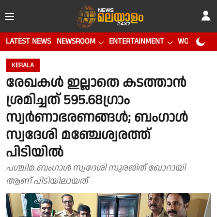
LATEST NEWS
NEWSROOM
ENTERTAINMENT
WORLD CUP
KERALA
രേഖകൾ ഇല്ലാതെ കടത്താൻ
ശ്രമിച്ചത് 595.68ഗ്രാം
സ്വർണാഭരണങ്ങൾ; ബംഗാൾ
സ്വദേശി മഞ്ചേശ്വരത്ത്
പിടിയിൽ
പശ്ചിമ ബംഗാൾ സ്വദേശി സുരജിത് ഖോറായി
ആണ് പിടിയിലായത്