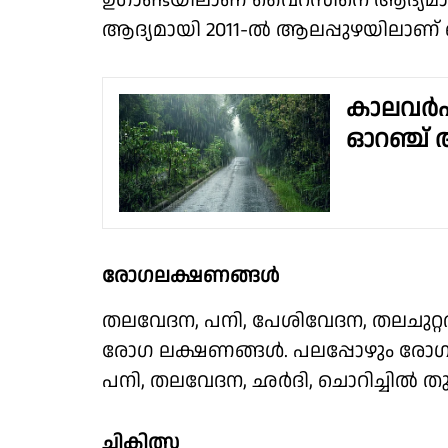
ഉഗാണ്ടയിലാണ് വൈറസിനെ ആദ്യമായി
ആദ്യമായി 2011-ൽ ആലപ്പുഴയിലാണ് വെസ
കാലവർഷം 
ഓറഞ്ച് അ
രോഗലക്ഷണങ്ങൾ
തലവേദന, പനി, പേശിവേദന, തലചുറ്റ
രോഗ ലക്ഷണങ്ങൾ. പലപ്പോഴും രോഗലക
പനി, തലവേദന, ഛർദി, ചൊറിച്ചിൽ ത
ചികിത്സ