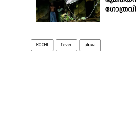
ഭൂമിയെന
ഗോത്രവി
KOCHI
fever
aluva