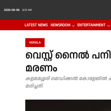
2026-08-06
8:51 AM
LATEST NEWS
NEWSROOM
ENTERTAINMENT
PHOTO GALLERY
VIDEO
KERALA
വെസ്റ്റ് നൈൽ പന
മരണം
കളമശ്ശേരി മെഡിക്കൽ കോളേജിൽ ചിക
മരിച്ചത്.