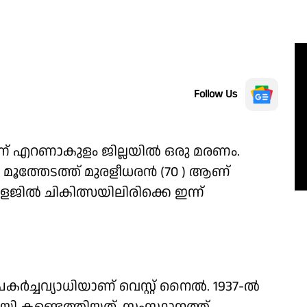
Follow Us
ന്ന് എറണാകുളം ജില്ലയിൽ ഒരു മരണം.
 മൂത്തേടത്ത് മുരളീധരൻ (70 ) ആണ്
േജിൽ ചികിത്സയിലിരിക്കെ ഇന്ന്
കർച്ചവ്യാധിയാണ് വെസ്റ്റ് നൈൽ. 1937-ൽ