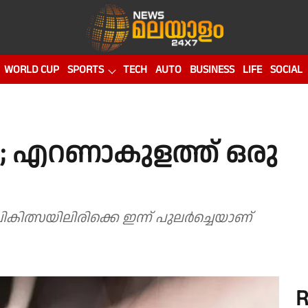
WORLD CUP
SPORTS
TECH
AUTO
BUSINESS
LIFE
SOCIAL
ി; എറണാകുളത്ത് ഒരു
ിത്സയിലിരിക്കെ ഇന്ന് പുലർച്ചെയാണ്
R