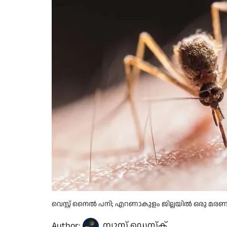
വെസ്റ്റ് നൈൽ പനി; എറണാകുളം ജില്ലയിൽ ഒരു മര
Author:
ന്യൂസ് ഡെസ്ക്