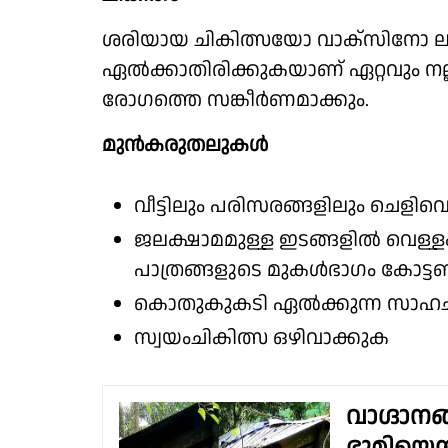
ശരിയായ ചികിത്സയോ വാക്സിനോ ലഭ
ഏൽക്കാതിരിക്കുകയാണ് ഏറ്റവും നല്
രോഗത്തെ സങ്കീർണമാക്കും.
മുൻകരുതലുകൾ
വീട്ടിലും പരിസരങ്ങളിലും ചെളിവെ
ജലക്ഷാമമുള്ള ഇടങ്ങളിൽ വെള്ളം
പാത്രങ്ങളുടെ മുകൾഭാ​ഗം കോട്
കൊതുകുകടി ഏൽക്കുന്ന സാഹചര
സ്വയംചികിത്സ ഒഴിവാക്കുക
വാഗ്ദാനങ