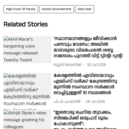
High Court Of Kerala
Kerala Governement
Data leak
Related Stories
'സ്ഥാനമാനങ്ങളും ജീവിക്കാൻ
പണവും വേണം'; അഖിൽ
മാരാരുടെ വിലപേശൽ ശബ്ദ
സന്ദേശം പുറത്ത് വിട്ട് ട്വിൻ്റി-ട്വൻ്റി
ന്യൂസ് ഡെസ്ക്
30 Jul 2026
കേരളത്തില്‍ എവിടെയാവും
എയിംസ് വരിക​? കേന്ദ്രത്തിനു
മുന്നില്‍ സംസ്ഥാന സര്‍ക്കാര്‍
വെച്ചിട്ടുള്ളത് 10 സ്ഥലങ്ങള്‍
പി.പി. പ്രശാന്ത്
28 Jul 2026
"ഇതൊരു ചെറിയ തുടക്കം,
സിജെപിക്ക് ഒരുപാട് ദൂരം
പോകാനുണ്ട്";