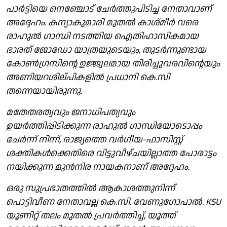
പാർട്ടിയെ നെഞ്ചോട് ചേർത്തുപിടിച്ച നേതാവാണ്
അദ്ദേഹം. കന്യാകുമാരി മുതൽ കാശ്മീർ വരെ
രാഹുൽ ഗാന്ധി നടത്തിയ ഐതിഹാസികമായ
ഭാരത് ജോഡോ യാത്രയുടെയും, തുടർന്നുണ്ടായ
കോൺഗ്രസിന്റെ ഉജ്ജ്വലമായ തിരിച്ചുവരവിന്റെയും
അണിയറശില്പികളിൽ പ്രധാനി കെ.സി
തന്നെയായിരുന്നു.
മതേതരത്വവും ജനാധിപത്യവും
ഉയർത്തിപ്പിടിക്കുന്ന രാഹുൽ ഗാന്ധിയോടൊപ്പം
ചേർന്ന് നിന്ന്, രാജ്യത്തെ വർഗീയ-ഫാസിസ്റ്റ്
ശക്തികൾക്കെതിരെ വിട്ടുവീഴ്ചയില്ലാത്ത പോരാട്ടം
നയിക്കുന്ന മുൻനിര നായകനാണ് അദ്ദേഹം.
ഒരു സുപ്രഭാതത്തിൽ ആകാശത്തുനിന്ന്
പൊട്ടിവീണ നേതാവല്ല കെ.സി. വേണുഗോപാൽ. KSU
യൂണിറ്റ് തലം മുതൽ പ്രവർത്തിച്ച്, യൂത്ത്