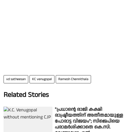
vd satheesan
KC venugopal
Ramesh Chennithala
Related Stories
"പ്രധാൻ്റെ രാജി കക്ഷി
രാഷ്ട്രീയത്തിന് അതീതമായുള്ള
പോരാട്ട വിജയം"; സിജെപിയെ
പരാമർശിക്കാതെ കെ.സി.