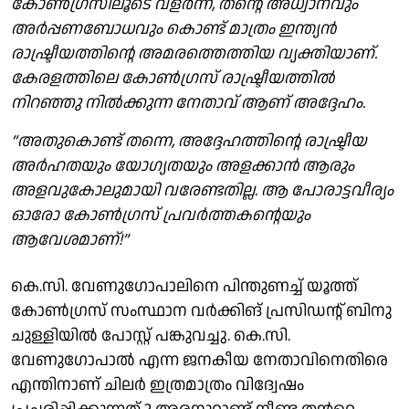
കോൺഗ്രസിലൂടെ വളർന്ന്, തന്റെ അധ്വാനവും
അർപ്പണബോധവും കൊണ്ട് മാത്രം ഇന്ത്യൻ
രാഷ്ട്രീയത്തിന്റെ അമരത്തെത്തിയ വ്യക്തിയാണ്.
കേരളത്തിലെ കോൺഗ്രസ്‌ രാഷ്ട്രീയത്തിൽ
നിറഞ്ഞു നിൽക്കുന്ന നേതാവ് ആണ് അദ്ദേഹം.
“അതുകൊണ്ട് തന്നെ, അദ്ദേഹത്തിന്റെ രാഷ്ട്രീയ
അർഹതയും യോഗ്യതയും അളക്കാൻ ആരും
അളവുകോലുമായി വരേണ്ടതില്ല. ആ പോരാട്ടവീര്യം
ഓരോ കോൺഗ്രസ് പ്രവർത്തകന്റെയും
ആവേശമാണ്!”
കെ.സി. വേണുഗോപാലിനെ പിന്തുണച്ച് യൂത്ത്
കോൺഗ്രസ് സംസ്ഥാന വർക്കിങ് പ്രസിഡൻ്റ് ബിനു
ചുള്ളിയിൽ പോസ്റ്റ് പങ്കുവച്ചു. കെ.സി.
വേണുഗോപാൽ എന്ന ജനകീയ നേതാവിനെതിരെ
എന്തിനാണ് ചിലർ ഇത്രമാത്രം വിദ്വേഷം