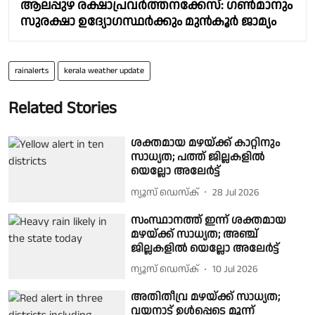
ആലപ്പുഴ രക്ഷാപ്രവർത്തനക്കേസ്: ഗൺമാനും
സുരക്ഷാ ഉദ്യോഗസ്ഥർക്കും മുൻകൂർ ജാമ്യം
rainalerts
kerala weather update
Related Stories
ശക്തമായ മഴയ്ക്ക് കാറ്റിനും
സാധ്യത; പത്ത് ജില്ലകളിൽ
യെല്ലോ അലേർട്ട്
ന്യൂസ് ഡെസ്ക്
28 Jul 2026
സംസ്ഥാനത്ത് ഇന്ന് ശക്തമായ
മഴയ്ക്ക് സാധ്യത; അഞ്ച്
ജില്ലകളിൽ യെല്ലോ അലേർട്ട്
ന്യൂസ് ഡെസ്ക്
10 Jul 2026
അതിതീവ്ര മഴയ്ക്ക് സാധ്യത;
വയനാട് ഉൾപ്പെടെ മൂന്ന്