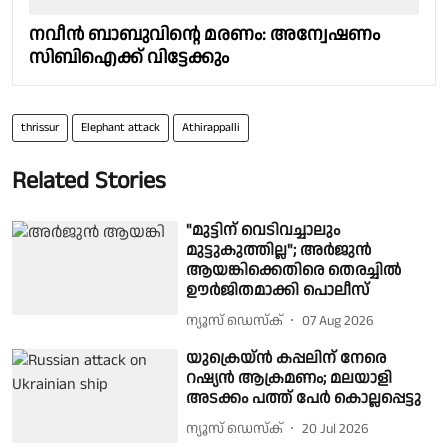
നവീന്‍ ബാബുവിൻ്റെ മരണം: അന്വേഷണം
സിബിഐക്ക് വിട്ടേക്കും
thrissur
Elephant attack
Athirappalli
Related Stories
"മുട്ടിന് വെടിവച്ചാലും
മുട്ടുകുത്തില്ല"; അർജുൻ
ആയങ്കിക്കെതിരെ തെരച്ചിൽ
ഊർജിതമാക്കി പൊലീസ്
ന്യൂസ് ഡെസ്ക്
07 Aug 2026
യുക്രെയ്ന്‍ കപ്പലിന് നേരെ
റഷ്യന്‍ ആക്രമണം; മലയാളി
അടക്കം പത്ത് പേർ കൊല്ലപ്പെട്ടു
ന്യൂസ് ഡെസ്ക്
20 Jul 2026