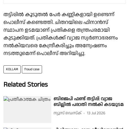
തട്ടിപ്പിൽ കൂടുതൽ പേർ കണ്ണികളായി ഉണ്ടെന്ന്
പൊലീസ് കണ്ടെത്തി. ചിതറയിലെ ഫിനാൻസ്
സ്ഥാപന ഉടമയാണ് പ്രതികളെ തന്ത്രപരമായി
കുടുക്കിയത്. പ്രതികൾക്ക് വ്യാജ സ്വർണാഭരണം
നൽകിയവരെ കേന്ദ്രീകരിച്ചും അന്വേഷണം
നടത്തുമെന്ന് പൊലീസ് അറിയിച്ചു.
KOLLAM
fraud case
Related Stories
ബിജെപി ഫണ്ട് തട്ടിപ്പ്: വ്യാജ
ബില്ലിൽ പരാതി നൽകി കടയുടമ
ന്യൂസ് ഡെസ്ക്
13 Jul 2026