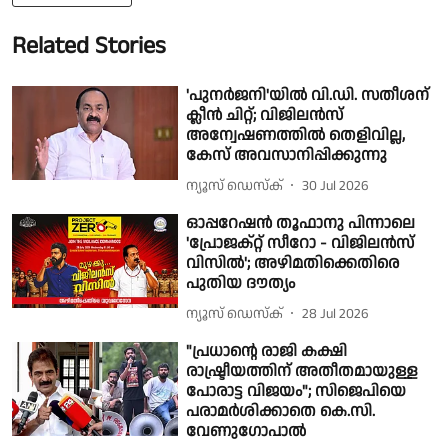
Related Stories
'പുനർജനി'യില്‍ വി.ഡി. സതീശന്
ക്ലീന്‍ ചിറ്റ്; വിജിലൻസ്
അന്വേഷണത്തിൽ തെളിവില്ല,
കേസ് അവസാനിപ്പിക്കുന്നു
ന്യൂസ് ഡെസ്ക്
30 Jul 2026
ഓപ്പറേഷൻ തൂഫാനു പിന്നാലെ
'പ്രോജക്റ്റ് സീറോ - വിജിലൻസ്
വിസിൽ'; അഴിമതിക്കെതിരെ
പുതിയ ദൗത്യം
ന്യൂസ് ഡെസ്ക്
28 Jul 2026
"പ്രധാൻ്റെ രാജി കക്ഷി
രാഷ്ട്രീയത്തിന് അതീതമായുള്ള
പോരാട്ട വിജയം"; സിജെപിയെ
പരാമർശിക്കാതെ കെ.സി.
വേണുഗോപാൽ