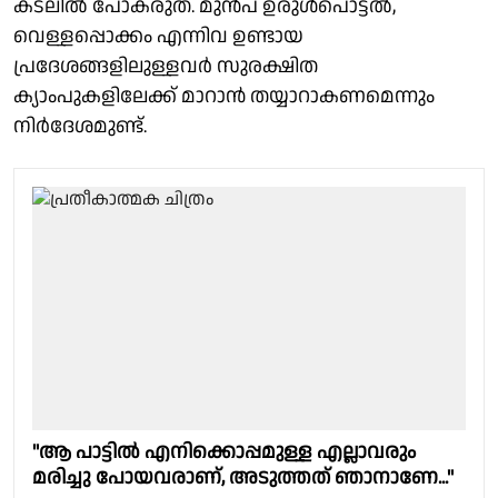
കടലിൽ പോകരുത്. മുൻപ് ഉരുൾപൊട്ടൽ,
വെള്ളപ്പൊക്കം എന്നിവ ഉണ്ടായ
പ്രദേശങ്ങളിലുള്ളവർ സുരക്ഷിത
ക്യാംപുകളിലേക്ക് മാറാൻ തയ്യാറാകണമെന്നും
നിർദേശമുണ്ട്.
"ആ പാട്ടിൽ എനിക്കൊപ്പമുള്ള എല്ലാവരും
മരിച്ചു പോയവരാണ്, അടുത്തത് ഞാനാണേ..."