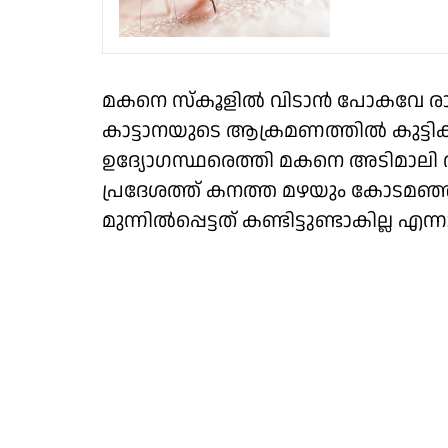
മകനെ സ്‌കൂളിൽ വിടാൻ പോകവേ രാവ
കാട്ടാനയുടെ ആക്രമണത്തിൽ കുട്ടിക്കു
ഉദ്യോഗസ്ഥരെത്തി മകനെ അടിമാലി താ
പ്രദേശത്ത് കനത്ത മഴയും കോടമഞ്
മുന്നിൽപ്പെട്ടത് കണ്ടിട്ടുണ്ടാകില്ല എ