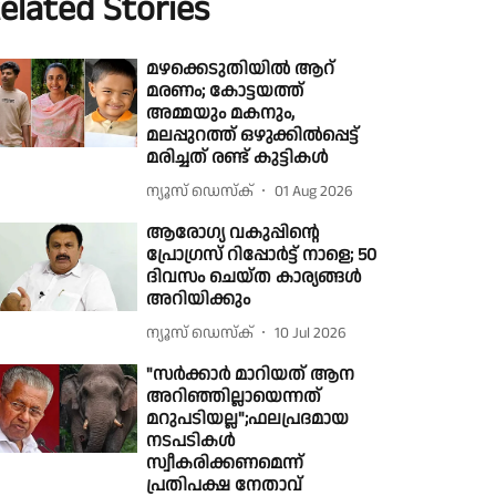
elated Stories
മഴക്കെടുതിയില്‍ ആറ്
മരണം; കോട്ടയത്ത്
അമ്മയും മകനും,
മലപ്പുറത്ത് ഒഴുക്കില്‍പ്പെട്ട്
മരിച്ചത് രണ്ട് കുട്ടികള്‍
ന്യൂസ് ഡെസ്ക്
01 Aug 2026
ആരോഗ്യ വകുപ്പിന്റെ
പ്രോഗ്രസ് റിപ്പോര്‍ട്ട് നാളെ; 50
ദിവസം ചെയ്ത കാര്യങ്ങള്‍
അറിയിക്കും
ന്യൂസ് ഡെസ്ക്
10 Jul 2026
"സർക്കാർ മാറിയത് ആന
അറിഞ്ഞില്ലായെന്നത്
മറുപടിയല്ല";ഫലപ്രദമായ
നടപടികൾ
സ്വീകരിക്കണമെന്ന്
പ്രതിപക്ഷ നേതാവ്