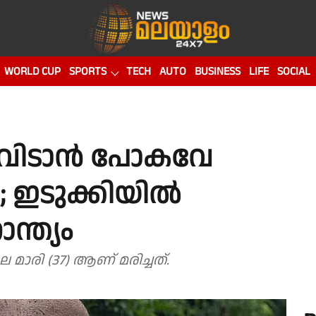
WORLD CUP
SPORTS
TECH
AUTO
BUSINESS
LIFE
SOCIAL
 വിടാൻ പോകവേ
ു; ഇടുക്കിയിൽ
ന്ത്യം
 മാരി (37) ആണ് മരിച്ചത്.