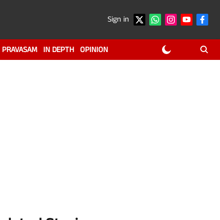
Sign in
PRAVASAM
IN DEPTH
OPINION