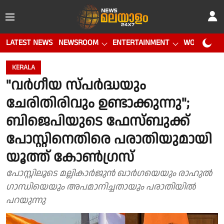
LATEST NEWS
NEWSROOM
ENTERTAINMENT
WORLD CUP
KERALA
"വർഗീയ സ്പർദ്ധയും
ചേരിതിരിവും ഉണ്ടാക്കുന്നു";
ബിജെപിയുടെ ഫേസ്ബുക്ക്
പോസ്റ്റിനെതിരെ പരാതിയുമായി
യൂത്ത് കോൺഗ്രസ്
പോസ്റ്റിലൂടെ മല്ലികാർജുൻ ഖാർഗയെയും രാഹുൽ
ഗാന്ധിയെയും അപമാനിച്ചതായും പരാതിയിൽ
പറയുന്നു