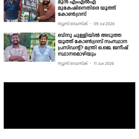
മുൻ എംഎൽഎ
മുകേഷിനെതിരെ യൂത്ത്
കോൺഗ്രസ്
ന്യൂസ് ഡെസ്ക്
09 Jul 2026
ബിനു ചുള്ളിയില്‍ അടുത്ത
യൂത്ത് കോണ്‍ഗ്രസ് സംസ്ഥാന
പ്രസിഡൻ്റ്? മന്ത്രി ഒ.ജെ. ജനീഷ്
സ്ഥാനമൊഴിയും
ന്യൂസ് ഡെസ്ക്
11 Jun 2026