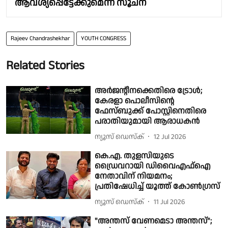
ആവശ്യപ്പെട്ടേക്കുമെന്ന് സൂചന
Rajeev Chandrashekhar
YOUTH CONGRESS
Related Stories
അർജൻ്റീനക്കെതിരെ ട്രോൾ;
കേരളാ പൊലീസിൻ്റെ
ഫേസ്ബുക്ക് പോസ്റ്റിനെതിരെ
പരാതിയുമായി ആരാധകൻ
ന്യൂസ് ഡെസ്ക്
12 Jul 2026
കെ.എ. തുളസിയുടെ
ഡ്രൈവറായി ഡിവൈഎഫ്ഐ
നേതാവിന് നിയമനം;
പ്രതിഷേധിച്ച് യൂത്ത് കോൺഗ്രസ്
ന്യൂസ് ഡെസ്ക്
11 Jul 2026
"അന്തസ് വേണമെടാ അന്തസ്";