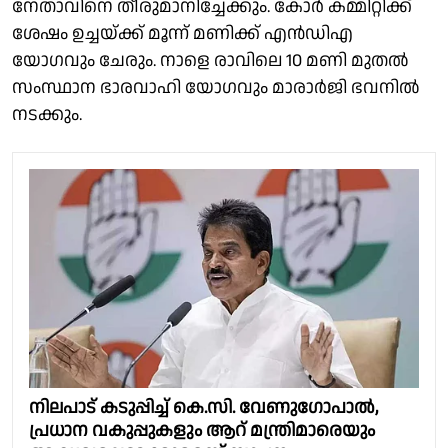
നേതാവിനെ തീരുമാനിച്ചേക്കും. കോർ കമ്മിറ്റിക്ക്
ശേഷം ഉച്ചയ്ക്ക് മൂന്ന് മണിക്ക് എൻഡിഎ
യോഗവും ചേരും. നാളെ രാവിലെ 10 മണി മുതൽ
സംസ്ഥാന ഭാരവാഹി യോഗവും മാരാർജി ഭവനിൽ
നടക്കും.
നിലപാട് കടുപ്പിച്ച് കെ.സി. വേണുഗോപാൽ,
പ്രധാന വകുപ്പുകളും ആറ് മന്ത്രിമാരെയും