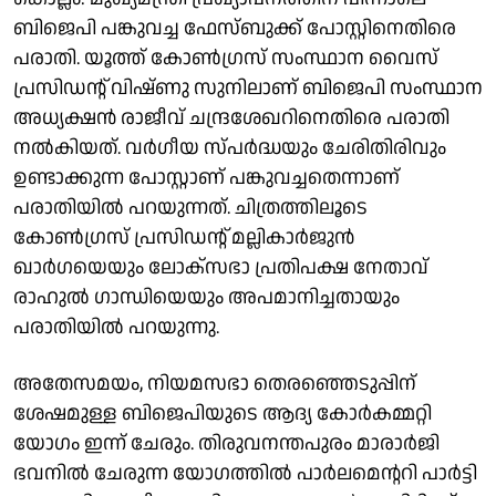
ബിജെപി പങ്കുവച്ച ഫേസ്ബുക്ക് പോസ്റ്റിനെതിരെ
പരാതി. യൂത്ത് കോൺഗ്രസ് സംസ്ഥാന വൈസ്
പ്രസിഡൻ്റ് വിഷ്ണു സുനിലാണ് ബിജെപി സംസ്ഥാന
അധ്യക്ഷൻ രാജീവ് ചന്ദ്രശേഖറിനെതിരെ പരാതി
നൽകിയത്. വർഗീയ സ്പർദ്ധയും ചേരിതിരിവും
ഉണ്ടാക്കുന്ന പോസ്റ്റാണ് പങ്കുവച്ചതെന്നാണ്
പരാതിയിൽ പറയുന്നത്. ചിത്രത്തിലൂടെ
കോൺഗ്രസ് പ്രസിഡൻ്റ് മല്ലികാർജുൻ
ഖാർഗയെയും ലോക്സഭാ പ്രതിപക്ഷ നേതാവ്
രാഹുൽ ഗാന്ധിയെയും അപമാനിച്ചതായും
പരാതിയിൽ പറയുന്നു.
അതേസമയം, നിയമസഭാ തെരഞ്ഞെടുപ്പിന്
ശേഷമുള്ള ബിജെപിയുടെ ആദ്യ കോർകമ്മറ്റി
യോഗം ഇന്ന് ചേരും. തിരുവനന്തപുരം മാരാർജി
ഭവനിൽ ചേരുന്ന യോഗത്തിൽ പാർലമെൻ്ററി പാർട്ടി