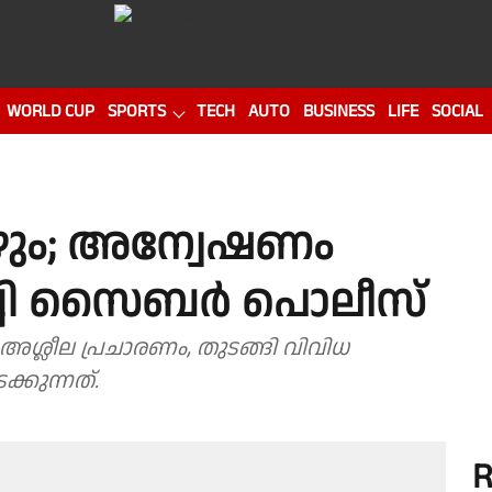
WORLD CUP
SPORTS
TECH
AUTO
BUSINESS
LIFE
SOCIAL
വീഴും; അന്വേഷണം
ച്ചി സൈബർ പൊലീസ്
ശ്ലീല പ്രചാരണം, തുടങ്ങി വിവിധ
്കുന്നത്.
R