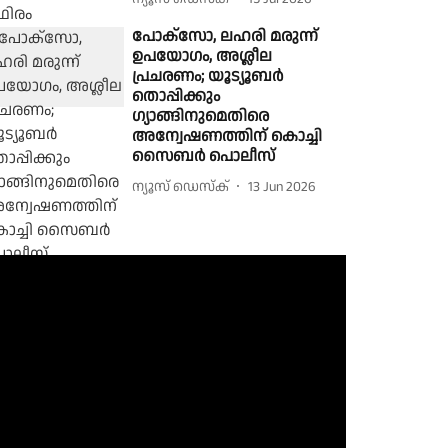
പോക്സോ, ലഹരി മരുന്ന്
ഉപയോഗം, അശ്ലീല
പ്രചരണം; യൂട്യൂബർ
തൊപ്പിക്കും
ഗ്യാങ്ങിനുമെതിരെ
അന്വേഷണത്തിന് കൊച്ചി
സൈബർ പൊലീസ്
ന്യൂസ് ഡെസ്ക്
13 Jun 2026