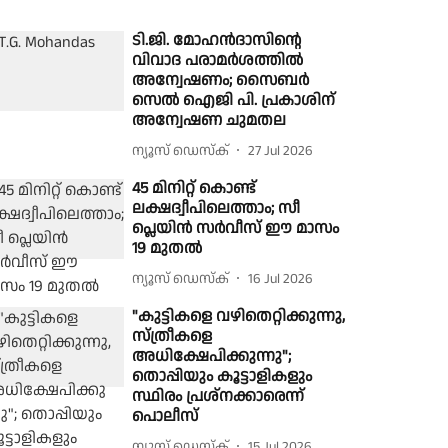
ടി.ജി. മോഹൻദാസിന്റെ
വിവാദ പരാമർശത്തില്‍
അന്വേഷണം; സൈബർ
സെൽ ഐജി പി. പ്രകാശിന്
അന്വേഷണ ചുമതല
ന്യൂസ് ഡെസ്ക്
27 Jul 2026
45 മിനിറ്റ് കൊണ്ട്
ലക്ഷദ്വീപിലെത്താം; സീ
പ്ലെയിൻ സർവീസ് ഈ മാസം
19 മുതൽ
ന്യൂസ് ഡെസ്ക്
16 Jul 2026
"കുട്ടികളെ വഴിതെറ്റിക്കുന്നു,
സ്ത്രീകളെ
അധിക്ഷേപിക്കുന്നു";
തൊപ്പിയും കൂട്ടാളികളും
സ്ഥിരം പ്രശ്നക്കാരെന്ന്
പൊലീസ്
ന്യൂസ് ഡെസ്ക്
15 Jul 2026