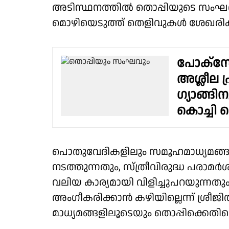
അടിസ്ഥനത്തിൽ തൊപ്പിയുടെ സംഘത്ത
മൊഴിയെടുത്ത് തെളിവുകൾ ശേഖരിക്ക
പോക്സോ
അശ്ലീല പ
ഗ്യാങ്ങ
കൊച്ചി
പൊതുവേദികളിലും സമൂഹമാധ്യമങ്ങള
നടത്തുന്നതും, സ്ത്രീവിരുദ്ധ പരാമർ
വലിയ കാര്യമായി വിളിച്ചുപറയുന്
അംഗീകരിക്കാൻ കഴിയില്ലെന്ന് ശ്രീജി
മാധ്യമങ്ങളിലൂടെയും തൊപ്പിക്കെതിരെ