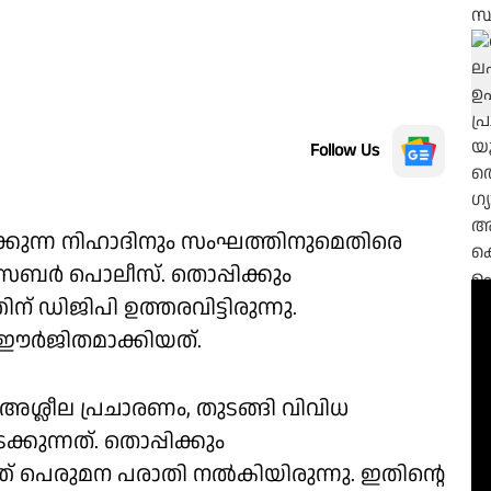
Follow Us
ിളിക്കുന്ന നിഹാദിനും സംഘത്തിനുമെതിരെ
ൈബർ പൊലീസ്. തൊപ്പിക്കും
ഡിജിപി ഉത്തരവിട്ടിരുന്നു.
ഈർജിതമാക്കിയത്.
ശ്ലീല പ്രചാരണം, തുടങ്ങി വിവിധ
കുന്നത്. തൊപ്പിക്കും
്‌ പെരുമന പരാതി നൽകിയിരുന്നു. ഇതിൻ്റെ