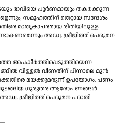
െയും ഭാവിയെ പൂർണമായും തകർക്കുന്ന
െന്നും, സമൂഹത്തിന് തെറ്റായ സന്ദേശം
െതിരെ മാതൃകാപരമായ രീതിയിലുള്ള
ാകണമെന്നും അഡ്വ. ശ്രീജിത്ത്‌ പെരുമന
െ അപകീർത്തിപ്പെടുത്തിയെന്ന
ാങ്ങിൽ വിള്ളൽ വീണതിന് പിന്നാലെ മുൻ
ക്കെതിരെ മയക്കുമരുന്ന് ഉപയോഗം, പണം
തൽ തുടങ്ങിയ ഗുരുതര ആരോപണങ്ങൾ
അഡ്വ. ശ്രീജിത്ത് പെരുമന പരാതി