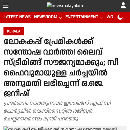
LATEST NEWS
NEWSROOM
ENTERTAINMENT
WORLD CUP
KERALA
ലോകകപ്പ് പ്രേമികൾക്ക്
സന്തോഷ വാർത്ത! ലൈവ്
സ്ട്രീമിങ്ങ് സൗജന്യമാക്കും; സീ
ഫൈവുമായുള്ള ചര്‍ച്ചയിൽ
അനുമതി ലഭിച്ചെന്ന് ഒ.ജെ.
ജനീഷ്
പ്രദർശനം നടത്തുന്നവർ ഈഗിൾസ് എഫ് സി
പോർട്ടലിൽ വെബ്സൈറ്റിൽ രജിസ്റ്റർ
ചെയ്യണമെന്നും മന്ത്രി പറഞ്ഞു