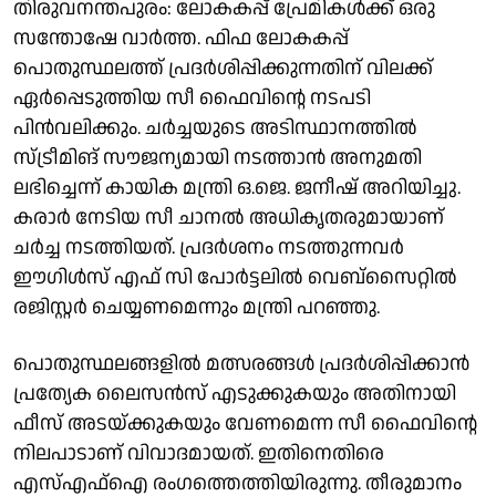
തിരുവനന്തപുരം: ലോകകപ്പ് പ്രേമികൾക്ക് ഒരു
സന്തോഷേ വാർത്ത. ഫിഫ ലോകകപ്പ്
പൊതുസ്ഥലത്ത് പ്രദർശിപ്പിക്കുന്നതിന് വിലക്ക്
ഏർപ്പെടുത്തിയ സീ ഫൈവിന്റെ നടപടി
പിൻവലിക്കും. ചർച്ചയുടെ അടിസ്ഥാനത്തിൽ
സ്ട്രീമിങ് സൗജന്യമായി നടത്താൻ അനുമതി
ലഭിച്ചെന്ന് കായിക മന്ത്രി ഒ.ജെ. ജനീഷ് അറിയിച്ചു.
കരാർ നേടിയ സീ ചാനൽ അധികൃതരുമായാണ്
ചർച്ച നടത്തിയത്. പ്രദർശനം നടത്തുന്നവർ
ഈഗിൾസ് എഫ് സി പോർട്ടലിൽ വെബ്സൈറ്റിൽ
രജിസ്റ്റർ ചെയ്യണമെന്നും മന്ത്രി പറഞ്ഞു.
പൊതുസ്ഥലങ്ങളിൽ മത്സരങ്ങൾ പ്രദർശിപ്പിക്കാൻ
പ്രത്യേക ലൈസൻസ് എടുക്കുകയും അതിനായി
ഫീസ് അടയ്ക്കുകയും വേണമെന്ന സീ ഫൈവിന്റെ
നിലപാടാണ് വിവാദമായത്. ഇതിനെതിരെ
എസ്എഫ്ഐ രം​ഗത്തെത്തിയിരുന്നു. തീരുമാനം