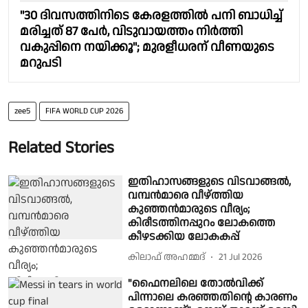
"30 ദിവസത്തിനിടെ കേരളത്തിൽ പനി ബാധിച്ച്
മരിച്ചത് 87 പേർ, വിടുവായത്തം നിർത്തി
വകുപ്പിനെ നയിക്കൂ"; മുരളീധരന് വീണയുടെ
മറുപടി
zee5
FIFA WORLD CUP 2026
Related Stories
ഇതിഹാസങ്ങളുടെ വിടവാങ്ങൽ,
വമ്പൻമാരെ വീഴ്ത്തിയ
കുഞ്ഞൻമാരുടെ വീര്യം;
കിരീടത്തിനപ്പുറം ലോകത്തെ
കീഴടക്കിയ ലോകകപ്പ്
കിലാഫ് അഹമ്മദ്
21 Jul 2026
"ഫൈനലിലെ തോൽവിക്ക്
പിന്നാലെ കരഞ്ഞതിൻ്റെ കാരണം