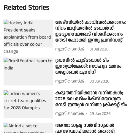
Related Stories
ജേഴ്സിയിൽ കാവിവൽക്കരണം;
നിറം മാറ്റിയതിൽ ബോർഡ്
ഉദ്യോഗസ്ഥരോട് വിശദീകരണം
തേടി ഹോക്കി ഇന്ത്യ പ്രസിഡൻ്റ്
ന്യൂസ് ഡെസ്ക്
31 Jul 2026
ബ്രസീൽ ഫുട്ബോൾ ടീം
ഇന്ത്യയിലേക്ക്; സൗഹൃദ മത്സം
ഒക്ടോബർ മൂന്നിന്
ന്യൂസ് ഡെസ്ക്
30 Jul 2026
കരുത്തറിയിക്കാൻ വനിതകൾ;
2028 ലെ ഒളിംപിക്സ് യോഗ്യത
നേടി ഇന്ത്യൻ വനിതാ ക്രിക്കറ്റ് ടീം
ന്യൂസ് ഡെസ്ക്
29 Jun 2026
അന്താരാഷ്ട്ര സർവീസുകൾ
പുനഃസ്ഥാപിക്കാൻ ഒരുങ്ങി