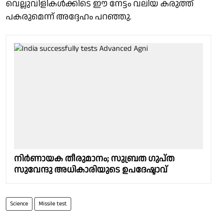
വെല്ലുവിളികൾക്കിടെ ഈ നേട്ടം വലിയ കരുത്ത്
പകരുമെന്ന് അദ്ദേഹം പറഞ്ഞു.
നിർണായക തീരുമാനം; സുബ്രത ഗുപ്ത
സുവേന്ദു അധികാരിയുടെ ഉപദേഷ്ടാവ്
Science
Missile test