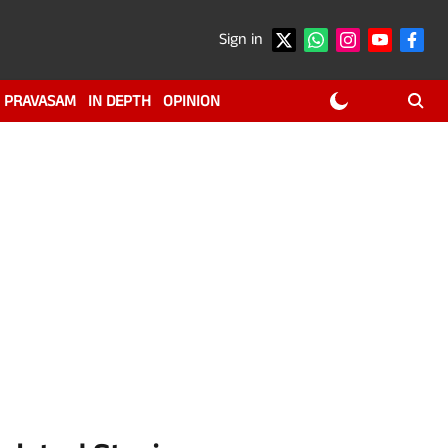
Sign in
PRAVASAM
IN DEPTH
OPINION