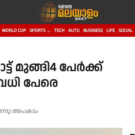
WORLD CUP
SPORTS
TECH
AUTO
BUSINESS
LIFE
SOCIAL
ട് മുങ്ങി4 പേർക്ക്
രവധി പേരെ
ുന്നു അപകടം