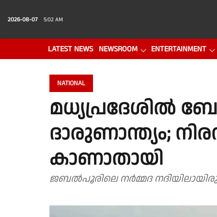
2026-08-07
5:02 AM
LATEST NEWS
NEWSROOM
ENTERTAINMENT
PHOTO GALLERY
VIDEO
NATIONAL
മധ്യപ്രദേശിൽ ബോട്
ദാരുണാന്ത്യം; നി
കാണാതായി
ജബൽപൂരിലെ നർമ്മദ നദിയിലായിര