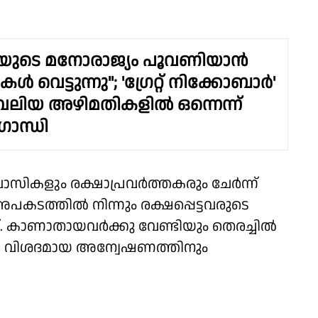
യുടെ മനോരാജ്യം പൂവണിയാൻ
ൾ വെട്ടുന്നു"; 'ഗ്രേറ്റ് നിക്കോബാർ'
 വലിയ അഴിമതികളിൽ ഒന്നെന്ന്
ാന്ധി
സികളും രക്ഷാപ്രവർത്തകരും ചേർന്ന്
അപകടത്തിൽ നിന്നും രക്ഷപ്പെട്ടവരുടെ
്. കാണാതായവർക്കു വേണ്ടിയും തെരച്ചിൽ
തിൽ വിശദമായ അന്വേഷണത്തിനും