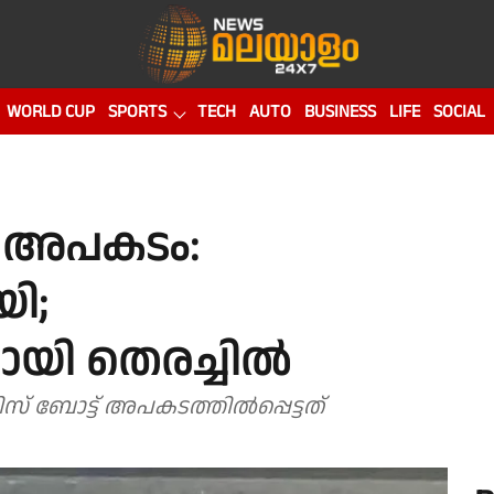
WORLD CUP
SPORTS
TECH
AUTO
BUSINESS
LIFE
SOCIAL
 അപകടം:
ി;
യി തെരച്ചിൽ
ിസ് ബോട്ട് അപകടത്തിൽപ്പെട്ടത്