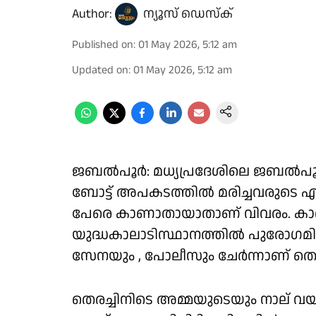
Author:
ന്യൂസ് ഡെസ്ക്
Published on
:
01 May 2026, 5:12 am
Updated on
:
01 May 2026, 5:12 am
ജബൽപൂർ: മധ്യപ്രദേശിലെ ജബൽപൂരി
ബോട്ട് അപകടത്തിൽ മരിച്ചവരുടെ എ
പേരെ കാണാതായാതാണ് വിവരം. കാ
യുദ്ധകാലാടിസ്ഥാനത്തിൽ പുരോഗമി
സേനയും , പോലീസും ചേർന്നാണ് തെരച
തെരച്ചിനിടെ അമ്മയുടെയും നാല്