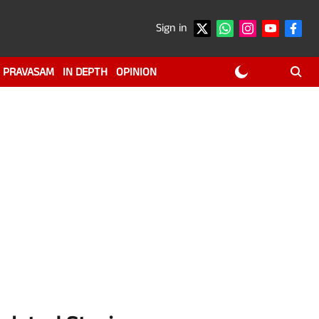
Sign in
PRAVASAM
IN DEPTH
OPINION