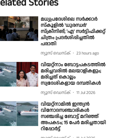
elated Stories
മധ്യപ്രദേശിലെ സർക്കാർ
സ്കൂളിൽ 'ധുരന്ധർ'
സ്ക്രീനിങ്; 'എ' സർട്ടിഫിക്കറ്റ്
ചിത്രം പ്രദർശിപ്പിച്ചതിൽ
പരാതി
ന്യൂസ് ഡെസ്ക്
23 hours ago
വിയറ്റ്നാം ബോട്ടപകടത്തിൽ
മരിച്ചവരിൽ മലയാളികളും;
മരിച്ചത് കൊല്ലം
സ്വദേശികളായ ദമ്പതികൾ
ന്യൂസ് ഡെസ്ക്
11 Jul 2026
വിയറ്റ്നാമിൽ ഇന്ത്യൻ
വിനോദസഞ്ചാരികൾ
സഞ്ചരിച്ച ബോട്ട് മറിഞ്ഞ്
അപകടം; 15 പേര്‍ മരിച്ചതായി
റിപ്പോര്‍ട്ട്