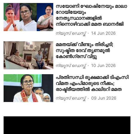
സയോണി ഘോഷിനേയും മാലാ
റോയിയേയും
നേതൃസ്ഥാനങ്ങളിൽ
നിന്നൊഴിവാക്കി മമത ബാനർജി
ന്യൂസ് ഡെസ്ക്
14 Jun 2026
മമതയ്ക്ക് വീണ്ടും തിരിച്ചടി;
സുഷ്മിത ദേവ് തൃണമൂൽ
കോൺഗ്രസ് വിട്ടു
ന്യൂസ് ഡെസ്ക്
10 Jun 2026
പ്രതിസന്ധി രൂക്ഷമാക്കി ടിഎംസി
വിമത എംപിമാരുടെ നീക്കം;
രാഷ്ട്രീയത്തിൽ കാലിടറി മമത
ന്യൂസ് ഡെസ്ക്
09 Jun 2026