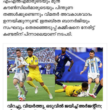
എംഎൽഎമാരുടെയും മുൻ
കൗൺസിലർമാരുടെയും പിന്തുണ
തങ്ങൾക്കുണ്ടെന്നും വിമതർ അവകാശവാദം
ഉന്നയിക്കുന്നുണ്ട്. ഋതബ്രത ബാനർജിയും
സംഘവും തെരഞ്ഞെടുപ്പ് കമ്മീഷനെ നേരിട്ട്
കണ്ടതിന് പിന്നാലെയാണ് നടപടി.
വിറച്ചു, വിയര്‍ത്തു, ഒടുവില്‍ ജയിച്ച് അര്‍ജന്റീന;