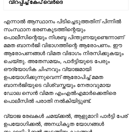
വിറപ്പിച്ച് കേപ് വെര്‍ദെ
എന്നാൽ ആസ്ഥാനം പിടിച്ചെടുത്തതിന് പിന്നിൽ
സംസ്ഥാന ഭരണകൂടത്തിന്റെയും
പൊലീസിന്റെയും നിശബ്ദ പിന്തുണയുണ്ടെന്നാണ്
മമത ബാനർജി വിഭാ​ഗത്തിന്റെ ആരോപണം. ഈ
ആരോപണങ്ങൾ വിമത വിഭാ​ഗം നിരസിക്കുകയും
ചെയ്തു. അതേസമയം, പാർട്ടിയുടെ പേരും
ഔദ്യോഗിക ചിഹ്നവും വ്യാജമായി
ഉപയോഗിക്കുന്നുവെന്ന് ആരോപിച്ച് മമത
ബാനർജിയുടെ വിശ്വസ്തയും നേതാവുമായ
ഡോല സെൻ വിമത എംഎൽഎമാർക്കെതിരെ
പൊലീസിൽ പരാതി നൽകിയിട്ടുണ്ട്.
വ്യാജ രേഖകൾ ചമയ്ക്കൽ, ആളുമാറി പാർട്ടി പേര്
ഉപയോഗിക്കൽ, അനധികൃത യോഗങ്ങൾ
സംഘടിപ്പിക്കൽ തുടങ്ങിയ കുറ്റങ്ങൾ