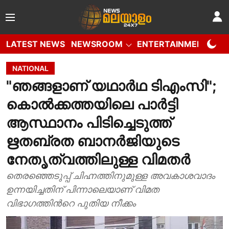
LATEST NEWS
NEWSROOM
ENTERTAINMENT
W
NATIONAL
"ഞങ്ങളാണ് യഥാർഥ ടിഎംസി";
കൊൽക്കത്തയിലെ പാർട്ടി
ആസ്ഥാനം പിടിച്ചെടുത്ത്
ഋതബ്രത ബാനർജിയുടെ
നേതൃത്വത്തിലുള്ള വിമതർ
തെരഞ്ഞെടുപ്പ് ചിഹ്നത്തിനുമുള്ള അവകാശവാദം
ഉന്നയിച്ചതിന് പിന്നാലെയാണ് വിമത
വിഭാഗത്തിന്‍റെ പുതിയ നീക്കം