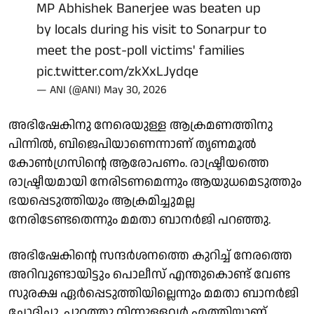
MP Abhishek Banerjee was beaten up
by locals during his visit to Sonarpur to
meet the post-poll victims' families
pic.twitter.com/zkXxLJydqe
— ANI (@ANI)
May 30, 2026
അഭിഷേകിനു നേരെയുള്ള ആക്രമണത്തിനു
പിന്നില്‍, ബിജെപിയാണെന്നാണ് തൃണമൂല്‍
കോണ്‍ഗ്രസിന്റെ ആരോപണം. രാഷ്ട്രീയത്തെ
രാഷ്ട്രീയമായി നേരിടണമെന്നും ആയുധമെടുത്തും
ഭയപ്പെടുത്തിയും ആക്രമിച്ചുമല്ല
നേരിടേണ്ടതെന്നും മമതാ ബാനര്‍ജി പറഞ്ഞു.
അഭിഷേകിന്റെ സന്ദര്‍ശനത്തെ കുറിച്ച് നേരത്തെ
അറിവുണ്ടായിട്ടും പൊലീസ് എന്തുകൊണ്ട് വേണ്ട
സുരക്ഷ ഏര്‍പ്പെടുത്തിയില്ലെന്നും മമതാ ബാനര്‍ജി
ചോദിച്ചു. പുറത്തു നിന്നുള്ളവര്‍ എത്തിയാണ്