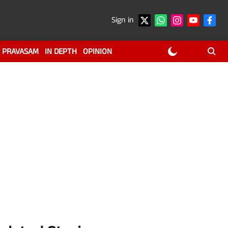
Sign in
PRAVASAM
IN DEPTH
OPINION