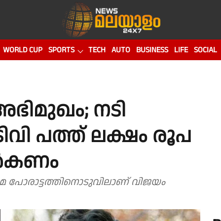
WORLD CUP
SPORTS
TECH
AUTO
BUSINESS
LIFE
SOCIAL
 അഭിമുഖം; നടി
ടിവി പത്ത് ലക്ഷം രൂപ
്‍കണം
ിയമ പോരാട്ടത്തിനൊടുവിലാണ് വിജയം