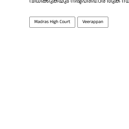
വിധിക്കുകയും നഷ്ടപരിഹാര തുക സ്
Madras High Court
Veerappan