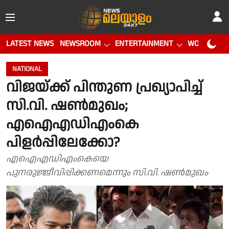
LATEST NEWS
NEWSROOM
ENTERTAINMENT
WORLD CUP
NATIONAL
വിജയ്ക്ക് പിന്തുണ പ്രഖ്യാപിച്ച്
സി.വി. ഷണ്‍മുഖം;
എഐഎഡിഎംകെ
പിളര്‍പ്പിലേക്കോ?
എഐഎഡിഎംകെയെ
പുനരുജ്ജീവിപ്പിക്കണമെന്നും സി.വി. ഷൺമുഖം