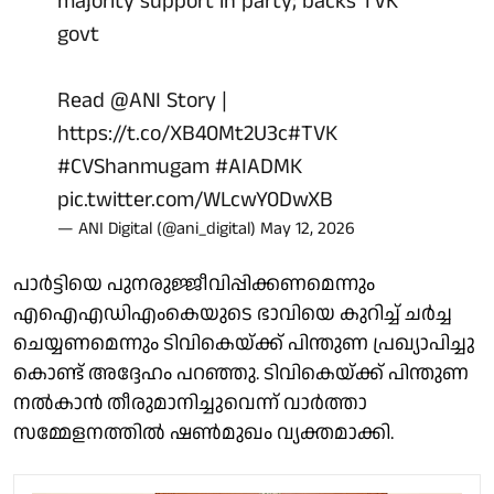
majority support in party; backs TVK
govt
Read
@ANI
Story |
https://t.co/XB40Mt2U3c
#TVK
#CVShanmugam
#AIADMK
pic.twitter.com/WLcwY0DwXB
— ANI Digital (@ani_digital)
May 12, 2026
പാര്‍ട്ടിയെ പുനരുജ്ജീവിപ്പിക്കണമെന്നും
എഐഎഡിഎംകെയുടെ ഭാവിയെ കുറിച്ച് ചര്‍ച്ച
ചെയ്യണമെന്നും ടിവികെയ്ക്ക് പിന്തുണ പ്രഖ്യാപിച്ചു
കൊണ്ട് അദ്ദേഹം പറഞ്ഞു. ടിവികെയ്ക്ക് പിന്തുണ
നല്‍കാന്‍ തീരുമാനിച്ചുവെന്ന് വാര്‍ത്താ
സമ്മേളനത്തില്‍ ഷണ്‍മുഖം വ്യക്തമാക്കി.