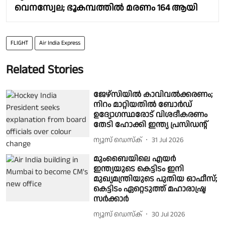
വെനസ്വേല; ഭൂകമ്പത്തില്‍ മരണം 164 ആയി
FLIGHT
Air India Express
Related Stories
ജേഴ്സിയിൽ കാവിവൽക്കരണം;
നിറം മാറ്റിയതിൽ ബോർഡ്
ഉദ്യോഗസ്ഥരോട് വിശദീകരണം
തേടി ഹോക്കി ഇന്ത്യ പ്രസിഡൻ്റ്
ന്യൂസ് ഡെസ്ക്
31 Jul 2026
മുംബൈയിലെ എയർ
ഇന്ത്യയുടെ കെട്ടിടം ഇനി
മുഖ്യമന്ത്രിയുടെ പുതിയ ഓഫീസ്;
കെട്ടിടം ഏറ്റെടുത്ത് മഹാരാഷ്ട്ര
സർക്കാർ
ന്യൂസ് ഡെസ്ക്
30 Jul 2026