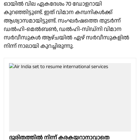
ഓയിൽ വില ഏകദേശം 70 ഡോളറായി
കുറഞ്ഞിട്ടുണ്ട്. ഇത് വിമാന കമ്പനികൾക്ക്
ആശ്വാസമായിട്ടുണ്ട്. സംഘർഷത്തെ തുടർന്ന്
ഡൽഹി-മെൽബൺ, ഡൽഹി-സിഡ്‌നി വിമാന
സർവീസുകൾ ആഴ്ചയിൽ ഏഴ് സർവീസുകളിൽ
നിന്ന് നാലായി കുറച്ചിരുന്നു.
ദുരിതത്തില്‍ നിന്ന് കരകയറാനാവാതെ