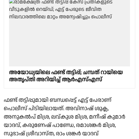
അയോധ്യയിലെ ഫണ്ട് തട്ടിപ്പ്; ചമ്പത് റായിയെ
അതൃപ്തി അറിയിച്ച് ആര്‍എസ്എസ്
ഫണ്ട് തട്ടിപ്പുമായി ബന്ധപ്പെട്ട് എട്ട് പേരാണ്
പൊലീസ് പിടിയിലായത്. അവിനാഷ് ശുക്ല,
അനുകല്‍പ് മിശ്ര, ലവ്കുശ മിശ്ര, മനീഷ് കുമാര്‍
യാദവ്, കരുണേഷ് പാണ്ഡേ, രമാശങ്കര്‍ മിശ്ര,
സുഭാഷ് ശ്രീവാസ്ത, രാം ശങ്കര്‍ യാദവ്