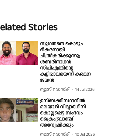
elated Stories
സുഗതനെ കൊടും
ഭീകരനായി
ചിത്രീകരിക്കുന്നു;
ശബരിനാഥൻ
സിപിഎമ്മിന്റെ
കളിപ്പാവയെന്ന് കരമന
ജയൻ
ന്യൂസ് ഡെസ്ക്
14 Jul 2026
ഉസ്ബക്കിസ്ഥാനില്‍
മലയാളി വിദ്യാര്‍ഥിനി
കൊല്ലപ്പെട്ട സംഭവം
ക്രൈംബ്രാഞ്ച്
അന്വേഷിക്കും
ന്യൂസ് ഡെസ്ക്
10 Jul 2026