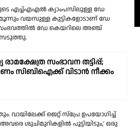
െ എച്ച്എഎല്‍ ക്യാംപസിലുള്ള ഡേ
 മൂന്നും വയസുള്ള കുട്ടികളോടാണ് ഡേ
സംഭവത്തില്‍ ഡേ കെയറിലെ അഞ്ച്
െടുത്തു.
ാമക്ഷേത്ര സംഭാവന തട്ടിപ്പ്;
ം സിബിഐക്ക് വിടാന്‍ നീക്കം
ം. വായിലേക്ക് ജെറ്റ് സ്‌പ്രേ ഉപയോഗിച്ച്
‍ അവരെ ശുചിമുറികളില്‍ പൂട്ടിയിടും,' ഒരു