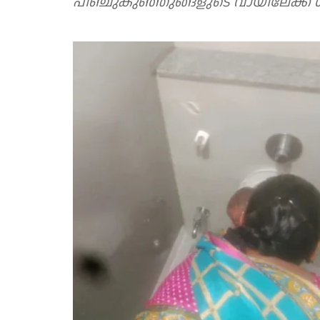
പിഞ്ചുകുഞ്ഞുങ്ങളുടെ വായിലേക്ക് ശ