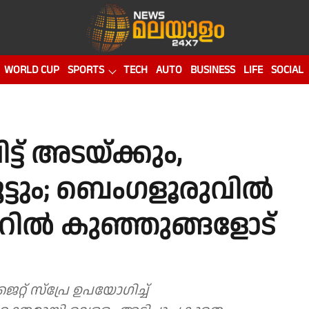
WORLD CUP
SPORTS
TECH
AUTO
BUSINESS
LIFE
SOCIAL
ട് അടയ്ക്കും,
ൂട്ടും; ബെംഗളൂരുവില്‍
റില്‍ കുഞ്ഞുങ്ങളോട്
 ജെറ്റ് സ്പ്രേ ഉപയോഗിച്ച്