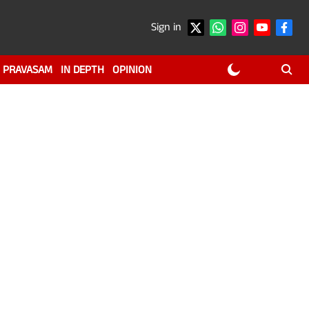
Sign in
PRAVASAM
IN DEPTH
OPINION