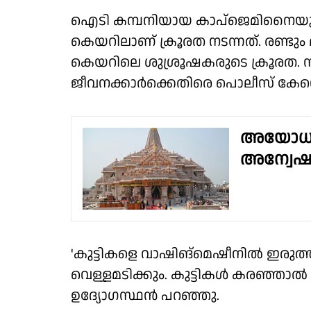
ഐടി കമ്പനിയായ കാപ്‌ജെമിനൈയുട
കെയറിലാണ് ക്രൂരത നടന്നത്. രണ്ടും
കെയറിലെ ശുശ്രൂഷകരുടെ ക്രൂരത. 
ജീവനക്കാര്‍ക്കെതിരെ പൊലീസ് കേസ
അയോധ്യ ര
അന്വേഷണ
'കുട്ടികളെ വാഷിങ്‌മെഷീനില്‍ ഇരുത്തു
വെള്ളമടിക്കും. കുട്ടികള്‍ കരഞ്ഞാല്
ഉദ്യോഗസ്ഥന്‍ പറഞ്ഞു.