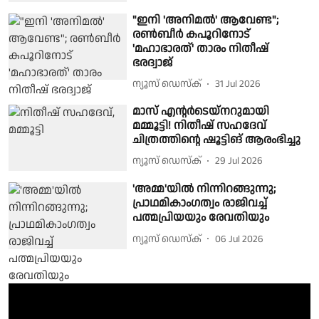
"ഇനി 'അനിമൽ' ആവേണ്ട";
രൺബീർ കപൂറിനോട്
'മഹാഭാരത്' താരം നിതീഷ്
ഭരദ്വാജ്
ന്യൂസ് ഡെസ്ക്
31 Jul 2026
മാസ് എന്റർടെയ്‌നറുമായി
മമ്മൂട്ടി! നിതീഷ് സഹദേവ്
ചിത്രത്തിന്റെ ഷൂട്ടിങ് ആരംഭിച്ചു
ന്യൂസ് ഡെസ്ക്
29 Jul 2026
'അമ്മ'യിൽ നിന്നിറങ്ങുന്നു;
പ്രാഥമികാംഗത്വം രാജിവച്ച്
പത്മപ്രിയയും രേവതിയും
ന്യൂസ് ഡെസ്ക്
06 Jul 2026