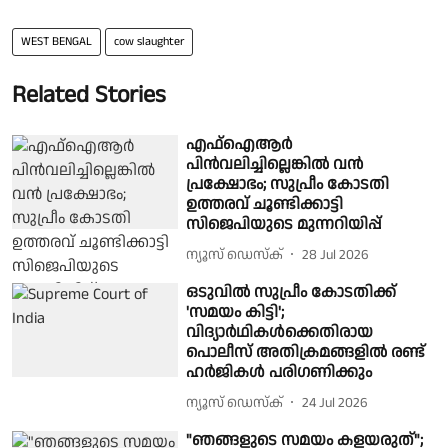
WEST BENGAL
cow slaughter
Related Stories
എഫ്ഐആര്‍
പിന്‍വലിച്ചില്ലെങ്കില്‍ വന്‍
പ്രക്ഷോഭം; സുപ്രീം കോടതി
ഉത്തരവ് ചൂണ്ടിക്കാട്ടി
സിജെപിയുടെ മുന്നറിയിപ്പ്
ന്യൂസ് ഡെസ്ക്
28 Jul 2026
ഒടുവില്‍ സുപ്രീം കോടതിക്ക്
'സമയം കിട്ടി';
വിദ്യാര്‍ഥികള്‍ക്കെതിരായ
പൊലീസ് അതിക്രമങ്ങളില്‍ രണ്ട്
ഹര്‍ജികള്‍ പരിഗണിക്കും
ന്യൂസ് ഡെസ്ക്
24 Jul 2026
"ഞങ്ങളുടെ സമയം കളയരുത്";