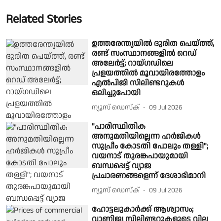
Related Stories
ഉത്തരേന്ത്യയിൽ ദുരിത പെയ്ത്ത്,
രണ്ട് സംസ്ഥാനങ്ങളിൽ റെഡ്
അലേർട്ട്; റായ്ഗഡിലെ
പ്രളയത്തിൽ മൂവായിരത്തോളം
എൽപിജി സിലിണ്ടറുകൾ
ഒലിച്ചുപോയി
ന്യൂസ് ഡെസ്ക്
09 Jul 2026
"പാരിസ്ഥിതിക
അനുമതിയില്ലെന്ന ഹർജികൾ
സുപ്രീം കോടതി പോലും തള്ളി";
വയനാട് തുരങ്കപായുമായി
ബന്ധപ്പെട്ട് വ്യാജ
പ്രചാരണങ്ങളെന്ന് ദേശാഭിമാനി
ന്യൂസ് ഡെസ്ക്
09 Jul 2026
ഹോട്ടലുകാർക്ക് ആശ്വാസം;
വാണിജ്യ സിലിണ്ടറുകളുടെ വില