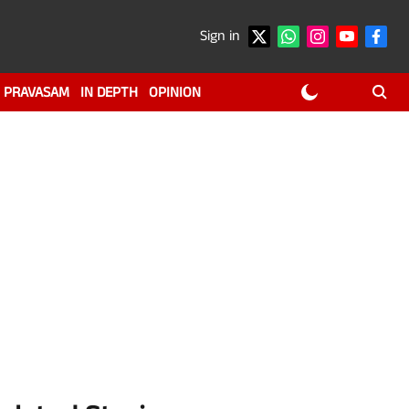
Sign in
PRAVASAM
IN DEPTH
OPINION