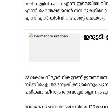
neet-ug@nta.ac.in എന്ന ഇമെയിൽ വില
എന്നീ ഹെൽപ്പ്‌ലൈൻ നമ്പറുകളില
എന്ന് എൻഡിടിവി റിപ്പോർട്ട് ചെയ്തു.
ഇരുട്ടടി!
22 ലക്ഷം വിദ്യാർഥികളാണ് ഇത്തവണ പ
സിബിഐ അന്വേഷിക്കുമെന്നും പുനഃപ
പരീക്ഷാ ഫീസും ആവശ്യമില്ലെന്നും എൻ
മാതൃകാ ചോദ്യക്കടലാസിലെ 135 ചോ