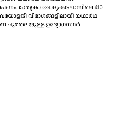
ആരോപണം. മാതൃകാ ചോദ്യക്കടലാസിലെ 410
രി, ബയോളജി വിഭാഗങ്ങളിലായി യഥാർഥ
ഷണ ചുമതലയുള്ള ഉദ്യോഗസ്ഥർ