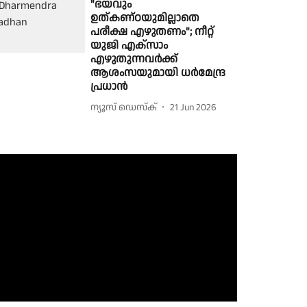
"ഭയവും
ഉത്കണ്ഠയുമില്ലാതെ
പരീക്ഷ എഴുതണം"; നീറ്റ്
യുജി എക്സാം
എഴുതുന്നവർക്ക്
ആശംസയുമായി ധർമേന്ദ്ര
പ്രധാൻ
ന്യൂസ് ഡെസ്ക്
21 Jun 2026