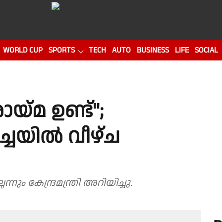
WORLD CUP
SPORTS
TECH
AUTO
BUSINESS
LIFE
SOCIAL
ായ്മ ഉണ്ട്";
ച്ചയിൽ വീഴ്ച
ും കേന്ദ്രമന്ത്രി അറിയിച്ചു.