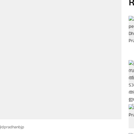
R
 @dpradhanbjp