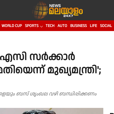
WORLD CUP
SPORTS
TECH
AUTO
BUSINESS
LIFE
SOCIAL
നി എസി സർക്കാർ
െന്ന് മുഖ്യമന്ത്രി';
ങ്ങളെയും ബസ് ശൃംഖല വഴി ബന്ധിപ്പിക്കണം