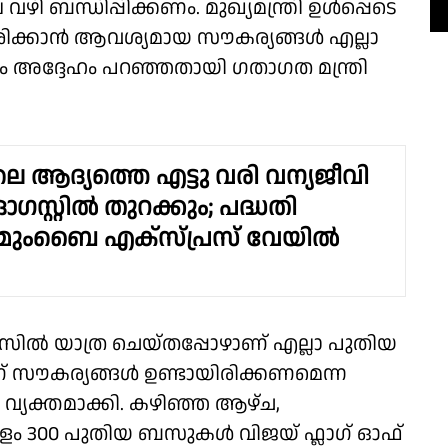
ി ബന്ധിപ്പിക്കണം. മുഖ്യമന്ത്രി ഉൾപ്പെടെ
രിക്കാൻ ആവശ്യമായ സൗകര്യങ്ങൾ എല്ലാ
 അദ്ദേഹം പറഞ്ഞതായി ഗതാഗത മന്ത്രി
ലെ ആദ്യത്തെ എട്ടു വരി വന്യജീവി
ഓഗസ്റ്റിൽ തുറക്കും; പദ്ധതി
ുംബൈ എക്സ്പ്രസ് വേയിൽ
സിൽ യാത്ര ചെയ്തപ്പോഴാണ് എല്ലാ പുതിയ
 സൗകര്യങ്ങൾ ഉണ്ടായിരിക്കണമെന്ന
 വ്യക്തമാക്കി. കഴിഞ്ഞ ആഴ്ച,
ീളം 300 പുതിയ ബസുകൾ വിജയ് ഫ്ലാഗ് ഓഫ്