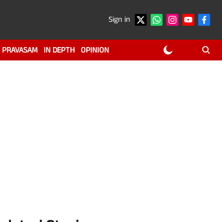
Sign in
PRAVASAM
IN DEPTH
OPINION