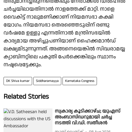
തീരുമാനിച്ചിരുന്നതെങ്കിലും നേതാക്കൾ ഡൽഹിൽ
ചർച്ചയിലായതിനാൽ നാളത്തേക്ക് മാറ്റി. നാളെ
വൈകിട്ട് നാലുമണിക്കാണ് നിയമസഭാ കക്ഷി
യോഗം. നിയമസഭാ തെരഞ്ഞെടുപ്പിന് രണ്ടു
വർഷമേ ഉള്ളു എന്നതിനാൽ മന്ത്രിസഭയിൽ
കാര്യമായ അഴിച്ചുപണിയാണ് ഹൈക്കമാൻഡ്
ലക്ഷ്യമിടുന്നുന്നത്. അങ്ങനെയെങ്കിൽ സിദ്ധരാമയ്യ
ക്യാബിനറ്റിലെ പകുതി പേർക്കെങ്കിലും സ്ഥാനം
നഷ്ടപ്പെട്ടേക്കും.
DK Shiva kumar
Siddharamayya
Karnataka Congress
Related Stories
സ്വകാര്യ കൂടിക്കാഴ്ച; യുഎസ്
അംബാസിഡറുമായി ചർച്ച
നടത്തി വി.ഡി. സതീശൻ
ന്യൂസ് ഡെസ്ക്
08 Aug 2026