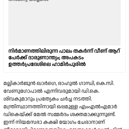
നിർമാണത്തിലിരുന്ന പാലം തകർന്ന് വീണ് ആറ്
പേർക്ക് ദാരുണാന്ത്യം; അപകടം
ഉത്തർപ്രദേശിലെ ഹാമിർപുരിൽ
മല്ലികാർജുൻ ഖാർഗെ, രാഹുൽ ഗാന്ധി, കെ.സി.
വേണുഗോപാൽ എന്നിവരുമായി ഡി.കെ.
ശിവകുമാറും പ്രത്യേകം ചർച്ച നടത്തി.
മന്ത്രിസ്ഥാനത്തിനായി ഒപ്പമുള്ള എംഎൽഎമാർ
ഡികെയ്ക്ക് മേൽ സമ്മർദം ശക്തമാക്കുന്നുണ്ട്.
ഇന്ന് നിയമസഭാ കക്ഷി യോഗം ചേരാനാണ്