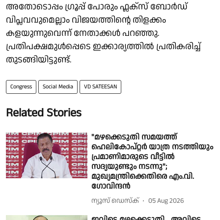
അതോടൊപ്പം ഗ്രൂപ്പ് പോരും ഫ്ലക്സ് ബോർഡ്
വിപ്ലവവുമെല്ലാം വിജയത്തിന്റെ തിളക്കം
കളയുന്നുവെന്ന് നേതാക്കൾ പറഞ്ഞു.
പ്രതിപക്ഷമുൾപ്പെടെ ഇക്കാര്യത്തിൽ പ്രതികരിച്ച്
തുടങ്ങിയിട്ടുണ്ട്.
Congress
Social Media
VD SATEESAN
Related Stories
"മഴക്കെടുതി സമയത്ത്
ഹെലികോപ്റ്റർ യാത്ര നടത്തിയും
പ്രമാണിമാരുടെ വീട്ടിൽ
സദ്യയുണ്ടും നടന്നു";
മുഖ്യമന്ത്രിക്കെതിരെ എം.വി.
ഗോവിന്ദൻ
ന്യൂസ് ഡെസ്ക്
05 Aug 2026
ഇവിടെ മഴക്കെടുതി... അവിടെ