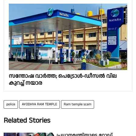
സന്തോഷ വാർത്ത; പെട്രോൾ-ഡീസൽ വില
കുറച്ച് നയാര
police
AYODHYA RAM TEMPLE
Ram temple scam
Related Stories
പ്രധാനമന്ത്രിയുടെ റോഡ്