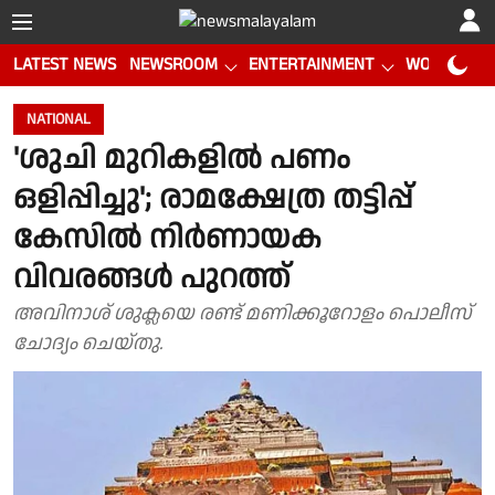
LATEST NEWS
NEWSROOM
ENTERTAINMENT
WORLD CUP
NATIONAL
'ശുചി മുറികളിൽ പണം
ഒളിപ്പിച്ചു'; രാമക്ഷേത്ര തട്ടിപ്പ്
കേസിൽ നിർണായക
വിവരങ്ങൾ പുറത്ത്
അവിനാശ് ശുക്ലയെ രണ്ട് മണിക്കൂറോളം പൊലീസ്
ചോദ്യം ചെയ്തു.