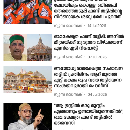
ഷോയിലും കൊള്ള; ബിജെപി
തെരഞ്ഞെടുപ്പ് ഫണ്ട് തട്ടിപ്പിന്റെ
നിർണായക ശബ്ദ രേഖ പുറത്ത്
ന്യൂസ് ഡെസ്ക്
14 Jul 2026
രാമക്ഷേത്ര ഫണ്ട് തട്ടിപ്പ്: അനിൽ
മിശ്രയ്ക്ക് ഗുരുതര വീഴ്ചയെന്ന്
എസ്ഐടി റിപ്പോർട്ട്
ന്യൂസ് ഡെസ്ക്
07 Jul 2026
അയോധ്യ രാമക്ഷേത്ര സംഭാവന
തട്ടിപ്പ്: പ്രതിദിനം ആറ് മുതൽ
എട്ട് ലക്ഷം രൂപ വരെ തട്ടിയെന്ന
സംശയവുമായി പൊലീസ്
ന്യൂസ് ഡെസ്ക്
04 Jul 2026
"ആ ട്രസ്റ്റിൽ ഒരു മുസ്ലീം
എങ്ങാനും ഉണ്ടായിരുന്നെങ്കിൽ";
രാമ ക്ഷേത്ര ഫണ്ട് തട്ടിപ്പിൽ
ഒവൈസി