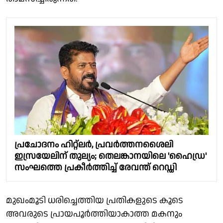
പ്രചോദനം ഹിറ്റ്‌ലര്‍, പ്രവര്‍ത്തനശൈലി
ഇസ്രയേലിന് തുല്യം; തെലങ്കാനയിലെ 'ഹൈഡ്ര'
സംഘത്തെ പ്രകീര്‍ത്തിച്ച് രേവന്ത് റെഡ്ഡി
മുഖംമൂടി ധരിച്ചെത്തിയ പ്രതികളുടെ കൂടെ
അവരുടെ പ്രായപൂർത്തിയാകാത്ത മകനും