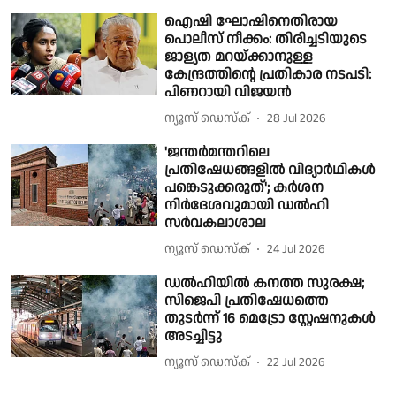
ഐഷി ഘോഷിനെതിരായ
പൊലീസ് നീക്കം: തിരിച്ചടിയുടെ
ജാള്യത മറയ്ക്കാനുള്ള
കേന്ദ്രത്തിന്റെ പ്രതികാര നടപടി:
പിണറായി വിജയന്‍
ന്യൂസ് ഡെസ്ക്
28 Jul 2026
'ജന്തർമന്തറിലെ
പ്രതിഷേധങ്ങളിൽ വിദ്യാർഥികൾ
പങ്കെടുക്കരുത്'; കർശന
നിർദേശവുമായി ഡൽഹി
സർവകലാശാല
ന്യൂസ് ഡെസ്ക്
24 Jul 2026
ഡൽഹിയിൽ കനത്ത സുരക്ഷ;
സിജെപി പ്രതിഷേധത്തെ
തുടർന്ന് 16 മെട്രോ സ്റ്റേഷനുകൾ
അടച്ചിട്ടു
ന്യൂസ് ഡെസ്ക്
22 Jul 2026