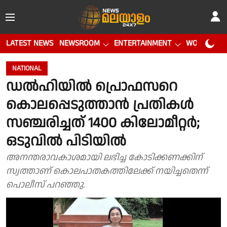
LATEST NEWS
NEWSROOM
ENTERTAINMENT
WORLD CUP
NATIONAL
ഡൽഹിയിൽ പ്രൊഫസറെ
കൊലപ്പെടുത്താൻ പ്രതികൾ
സഞ്ചരിച്ചത് 1400 കിലോമീറ്റർ;
ഒടുവിൽ പിടിയിൽ
അനന്തരാവകാശമായി ലഭിച്ച കോടിക്കണക്കിന്
സ്വത്താണ് കൊലപാതകത്തിലേക്ക് നയിച്ചതെന്ന്
പൊലീസ് പറഞ്ഞു.