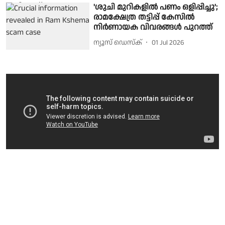
'ശുചി മുറികളിൽ പണം ഒളിപ്പിച്ചു';
രാമക്ഷേത്ര തട്ടിപ്പ് കേസിൽ
നിർണായക വിവരങ്ങൾ പുറത്ത്
ന്യൂസ് ഡെസ്ക്
01 Jul 2026