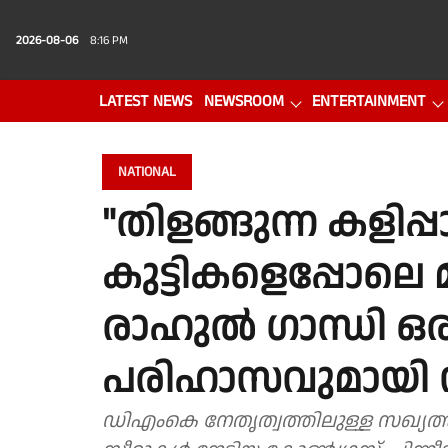
2026-08-06
8:16 PM
LATEST NEWS
NEWSROOM
ENTERTAINMENT
PHOTO GALLERY
VIDEO
NATIONAL
"തിളങ്ങുന്ന കളിപ്പാ
കുട്ടികളെപ്പോലെ 
രാഹുൽ ഗാന്ധി ഒ
പരിഹാസവുമായി
ഡിഎംകെ നേതൃത്വത്തിലുള്ള സഖ്യത്