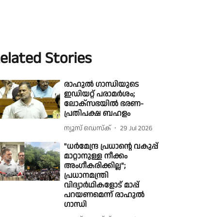
elated Stories
രാഹുൽ ഗാന്ധിയുടെ
ഇഡിയറ്റ് പരാമർശം;
ലോക്സഭയിൽ ഭരണ-
പ്രതിപക്ഷ ബഹളം
ന്യൂസ് ഡെസ്ക്
29 Jul 2026
"ധർമേന്ദ്ര പ്രധാൻ്റെ വകുപ്പ്
മാറ്റാനുള്ള നീക്കം
അംഗീകരിക്കില്ല";
പ്രധാനമന്ത്രി
വിദ്യാർഥികളോട് മാപ്പ്
പറയണമെന്ന് രാഹുൽ
ഗാന്ധി