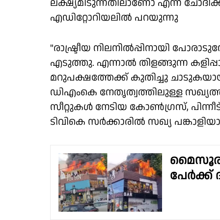
ലക്ഷ്യമിടുന്നതിലാണോ എന്ന് ചോദിക്ക
എഡിറ്റോറിയലിൽ പറയുന്നു
"രാഷ്ട്രീയ നിലനിൽപ്പിനായി പോര
എടുത്തു. എന്നാൽ തിളങ്ങുന്ന കളിപ്പ
മറുപക്ഷത്തേക്ക് കുതിച്ചു ചാടുകയായിര
ഡിഎംകെ നേതൃത്വത്തിലുള്ള സഖ്യത്
സീറ്റുകൾ നേടിയ കോൺഗ്രസ്, പിന്നീട് 
ടിവികെ സർക്കാരിൽ സഖ്യ പങ്കാളിയ
മൈസൂരുവി
പേര്‍ക്ക്