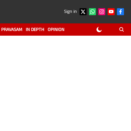
Sign in
PRAVASAM
IN DEPTH
OPINION