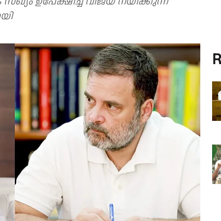
സഖ്യം ഉപേക്ഷിച്ച് വിജയ് നയിക്കുന്ന
ായി
R