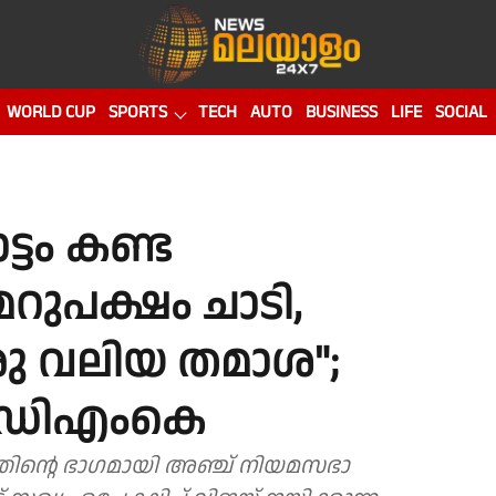
WORLD CUP
SPORTS
TECH
AUTO
BUSINESS
LIFE
SOCIAL
ട്ടം കണ്ട
മറുപക്ഷം ചാടി,
രു വലിയ തമാശ";
 ഡിഎംകെ
തിന്റെ ഭാഗമായി അഞ്ച് നിയമസഭാ