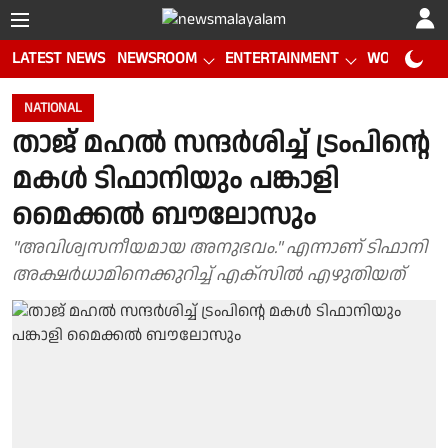
LATEST NEWS
NEWSROOM
ENTERTAINMENT
WORLD CUP
NATIONAL
താജ് മഹല്‍ സന്ദർശിച്ച് ട്രംപിന്റെ
മകൾ ടിഫാനിയും പങ്കാളി
മൈക്കൽ ബൗലോസും
"അവിശ്വസനീയമായ അനുഭവം." എന്നാണ് ടിഫാനി
അക്ഷർധാമിനെക്കുറിച്ച് എക്സിൽ എഴുതിയത്