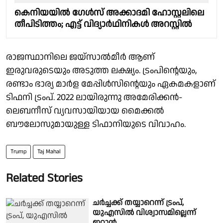
കെനിയയിൽ ഗേൾസ് അക്കാദമി ഹോസ്റ്റലിലെ
തീപിടിത്തം; എട്ട് വിദ്യാർഥിനികൾ അറസ്റ്റിൽ
രാജസ്ഥാനിലെ ജയ്‌സാൽമീർ ആണ്
ഇരുവരുടെയും അടുത്ത ലക്ഷ്യം. ട്രംപിന്റെയും,
രണ്ടാം ഭാര്യ മാർള മേപ്പിള്‍സിന്റെയും ഏകമകളാണ്
ടിഫനി ട്രംപ്. 2022 ലായിരുന്നു അമേരിക്കൻ-
ലെബനീസ് വ്യവസായിയായ മൈക്കൽ
ബൗലോസുമായുള്ള ടിഫാനിയുടെ വിവാഹം.
Trump
Taj Mahal
Related Stories
ചർച്ചക്ക് തയ്യാറെന്ന് ട്രംപ്,
യുഎസിൽ വിശ്വാസമില്ലെന്ന്
ഇറാൻ