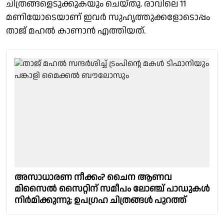
ചിത്രങ്ങളെടുക്കുകയും ചെയ്തു. രാവിലെ 11
മണിയോടെയാണ് ഇവർ സുഹൃത്തുക്കളോടൊപ്പം
താജ് മഹൽ കാണാൻ എത്തിയത്.
അസാധാരണ നീക്കം? ചൈന ആണവ
മിസൈല്‍ സൈറ്റിന് സമീപം ലോഞ്ച് പാഡുകള്‍
നിര്‍മിക്കുന്നു; ഉപഗ്രഹ ചിത്രങ്ങള്‍ പുറത്ത്